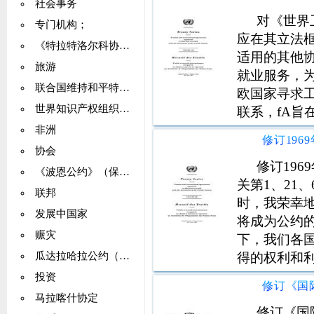
银行之间的PA
社会事务
的贷
对《世界
专门机构；
应在其立法
《特拉特洛尔科协定》（列为《特拉特洛尔科条约》）
适用的其他
旅游
就业服务，
联合国维持和平特派团
欧国家寻求
世界知识产权组织（WIPO）
联系，fA旨
业服务来做
非洲
工，他们与
协会
阿拉伯国家
修订19
《波恩公约》（保护移栖物种）
关第1、21
联邦
时，我荣幸
发展中国家
将成为公约的
赈灾
下，我们各
得的权利和
瓜达拉哈拉公约（国际空运）
以及另一国
投资
适当地通知
马拉喀什协定
三条和第四
修订《国