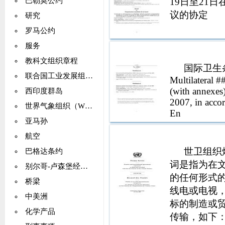
19日至21
巴勒莫公约
议的协定
研究
罗马公约
服务
教科文组织章程
国际卫生条例（
联合国工业发展组织（UNIDO）
Multilateral 
(with annexes
西印度群岛
2007, in accor
世界气象组织（WMO）
En
亚马孙
航空
世卫组织
巴格达条约
词是指为在
别尔哥-卢森堡经济联盟
的任何形式
桥梁
线电或电视
中美洲
标的制造或
化学产品
传输，如下