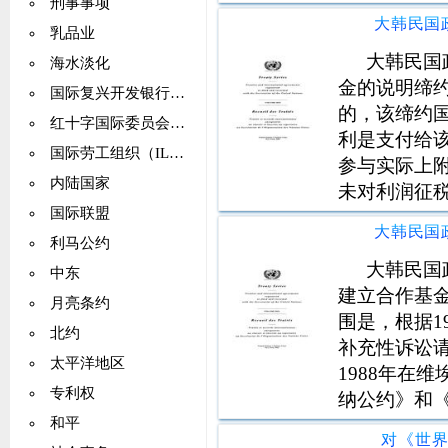
刑事事项
知识，或与
乳品业
大韩民国
海水淡化
金的说明缔
国际复兴开发银行（IBRD）
的，该缔约
红十字国际委员会（ICRC）
利是支付给
国际劳工组织（ILO）
参与实际上
内陆国家
未对利润征
国际联盟
部或部分来
重征税：a
利马公约
况下影响在韩
大韩民国
中东
建立合作基金
月亮条约
围是，根据1
北约
补充性诉讼请
太平洋地区
1988年在
专利权
纳公约》和
革提供项目
和平
对《世界