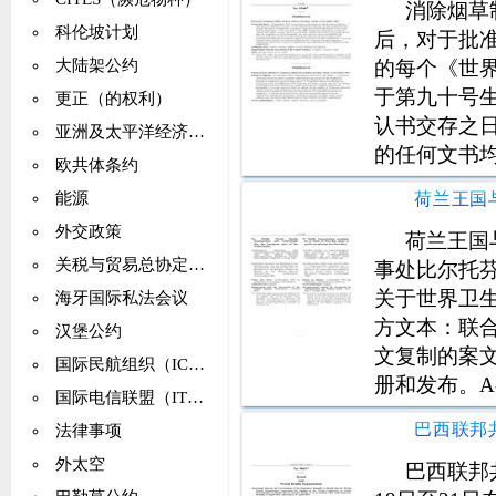
消除烟草
科伦坡计划
后，对于批
的每个《世
大陆架公约
于第九十号
更正（的权利）
认书交存之
亚洲及太平洋经济社会委员会（亚太经社会）
的任何文书
欧共体条约
应自第四十
能源
存保存人之
外交政策
议/行动附件
荷兰王国
关税与贸易总协定（GATT）
事处比尔托
关于世界卫
海牙国际私法会议
方文本：联合
汉堡公约
文复制的案
国际民航组织（ICAO）
册和发布。A-554
国际电信联盟（ITU）
Organization 
法律事项
外太空
巴西联邦