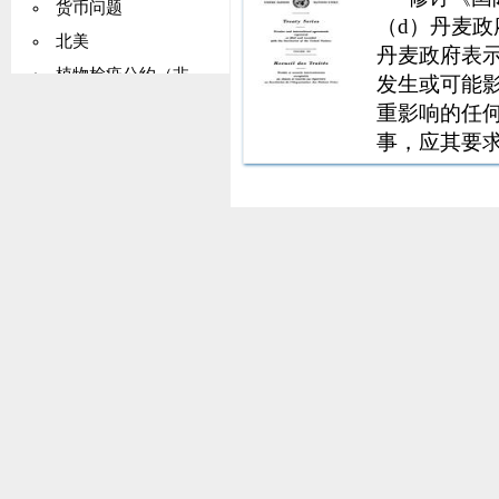
货币问题
（d）丹麦
北美
丹麦政府表
植物检疫公约（非洲，撒哈拉）
发生或可能
植物
重影响的任
事，应其要
贸易方式
1953年2
商标和原产地名称
交流协定附加
世贸组织
希腊产品清
农业
阿拉斯加州
美洲
民法
合作
疾病
环境
边疆