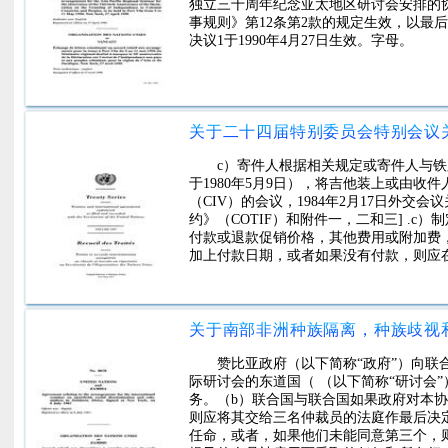
独立三十周年纪念亚太地区研讨会安排的协
事规则》第12条第2款的规定生效，以最后修订
决议1于1990年4月27日生效。字母。
c）寄件人根据相关规定或寄件人与
于1980年5月9日），将吉他装上或由收
（CIV）的会议，1984年2月17日外
约》（COTIF）和附件一，二和三] .c
付款或退款促销价格，其他费用或附加费
加上付款日期，或者如果没有付款，则应在付款日期。 b）Seei
bewist，dab sie nicht anuf 
货物的船，用于接收，促销和保存。
赞比亚政府（以下简称“政府”）向
际研讨会的东道国（ （以下简称“研讨会
务。（b）联合国与联合国如果政府对本协议
则应将其交给三名仲裁员的法庭作最后决
任命，或者，如果他们未能同意第三个，