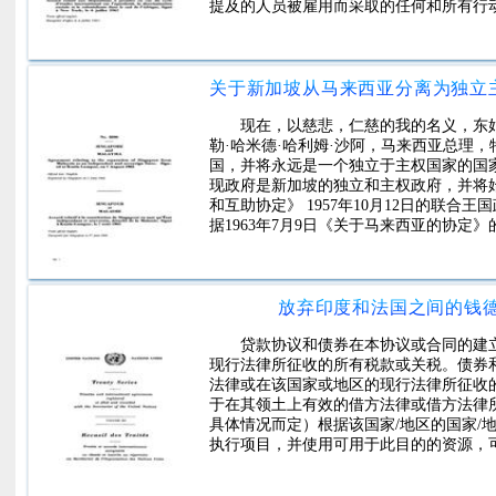
提及的人员被雇用而采取的任何和所有行
向大会提供上述第一至第五条所述的设施外
起的联合国所有额外费用的责任。在会议
坏，应由政府承担，但不包括政府损失；
当行为造成的。
现在，以慈悲，仁慈的我的名义，东姑阿
勒·哈米德·哈利姆·沙阿，马来西亚总理，
国，并将永远是一个独立于主权国家的国
现政府是新加坡的独立和主权政府，并将
和互助协定》 1957年10月12日的联
据1963年7月9日《关于马来西亚的协
的前提下，新加坡政府将在新加坡国庆日
地和其他设施，并允许联合王国政府使用
至新加坡国庆日之间由马来西亚政府聘用
护东南亚和平。马来西亚日之前的新加坡
放弃印度和法国之间的钱
贷款协议和债券在本协议或合同的建
现行法律所征收的所有税款或关税。债券
法律或在该国家或地区的现行法律所征收
于在其领土上有效的借方法律或借方法律
具体情况而定）根据该国家/地区的国家/
执行项目，并使用可用于此目的的资源，
世行事先批准的情况下，目的和最经济，
当前用于项目或之前或之后购买的机械或