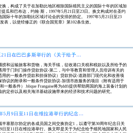
交换，构成了关于在加勒比地区根除国际殖民主义的国际十年的区域加
提瓜和巴布达，约翰·斯，1997年5月21日至23日。换文构成对在圣约
际十年的加勒比区域讨论会的安排的协定。 1997年5月21日至23
此发表，以使经修正的《联合国宪章》第102条生效。
换文换文，即关于1990年6月19日至21日在巴巴多斯举行的《关于给予殖民地国家和人民独立宣言》三十周年的加勒比区域讨论会的协定
捕捞和运输旅客和货物，海关手续，征收港口关税和税款以及所给予的
遇用于门到门操作贷款协议-第二，与中等教育和管理人员培训有关的
日的适用的一般条件贷款和担保协议）贷款协议-道路部门现代化和改善项
和担保协议的附录和一般条件贷款协议-加强市政服务的项目（附有适用于
条件）.blique Frangaise将为ddfi提供帮助两国的海上装备计划的
输的定价以及相关海洋基础设施带来的经济和技术问题的研究。
换文换文，达成协议关于安排1990年5月9日至11日在维拉港举行的纪念给予殖民地国家和人民独立宣言三十周年的亚太区域讨论会的安排
半塞那尔协定的各成员国之间交换协定1，以遵守第30周年纪念日关
5月9日至11日在维拉港举行。换文即是关于为纪念给予殖民地国家和人民