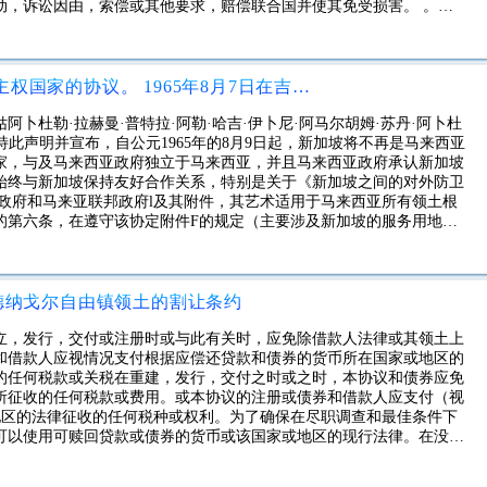
动，诉讼因由，索偿或其他要求，赔偿联合国并使其免受损害。 。除
，政府还应根据大会第2116（XX）号决议，承担因召集联合国而引
厅内的场所损坏，使用该场所的人员受伤或政府提供的家具或设备的损
当事各方同意这种损害或伤害是由于联合国人员的重大过失或故意的不
关于新加坡从马来西亚分离为独立主权国家的协议。 1965年8月7日在吉隆坡签署。
卜杜勒·拉赫曼·普特拉·阿勒·哈吉·伊卜尼·阿马尔胡姆·苏丹·阿卜杜
特此声明并宣布，自公元1965年的8月9日起，新加坡将不再是马来西亚
家，与及马来西亚政府独立于马来西亚，并且马来西亚政府承认新加坡
始终与新加坡保持友好合作关系，特别是关于《新加坡之间的对外防卫
合王国政府和马来亚联邦政府l及其附件，其艺术适用于马来西亚所有领土根
定》的第六条，在遵守该协定附件F的规定（主要涉及新加坡的服务用地）
当日及之后向英国政府提供有权继续维护其服务当局在新加坡境内的基
政府认为必要的这些基地和设施，以协助防御（b）在马来西亚国庆日
的所有人均在国家部门中受雇于马来西亚和新加坡，以捍卫英联邦和维
共和国将自新加坡日起随即成为新加坡政府雇用的官员。
德纳戈尔自由镇领土的割让条约
立，发行，交付或注册时或与此有关时，应免除借款人法律或其领土上
和借款人应视情况支付根据应偿还贷款和债券的货币所在国家或地区的
的任何税款或关税在重建，发行，交付之时或之时，本协议和债券应免
所征收的任何税款或费用。或本协议的注册或债券和借款人应支付（视
地区的法律征收的任何税种或权利。为了确保在尽职调查和最佳条件下
可以使用可赎回贷款或债券的货币或该国家或地区的现行法律。在没有
最有效的方式，直到项目中包括的工程完成之前，借款国：a）不允许
设备为此目的，可用于未在本合同附件2所列道路上使用的道路，除