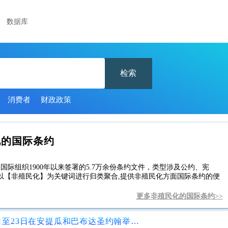
数据库
检索
消费者
财政政策
化的国际条约
国际组织1900年以来签署的5.7万余份条约文件，类型涉及公约、宪
以【非殖民化】为关键词进行归类聚合,提供非殖民化方面国际条约的便
更多非殖民化的国际条约>>
换文换文，即就定于1997年5月21日至23日在安提瓜和巴布达圣约翰举行的关于铲除殖民地国际十年的加勒比区域讨论会的安排达成协议