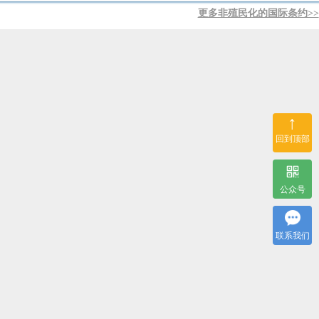
或设备”。
更多非殖民化的国际条约>>
↑
回到顶部
公众号
联系我们