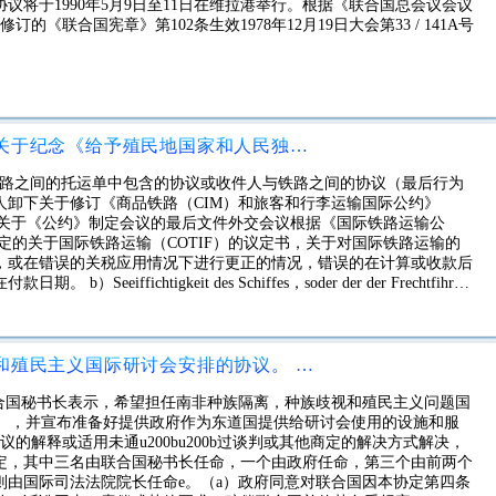
议将于1990年5月9日至11日在维拉港举行。根据《联合国总会议会议
的《联合国宪章》第102条生效1978年12月19日大会第33 / 141A号
关于二十四届特别委员会特别会议关于纪念《给予殖民地国家和人民独立宣言》二十周年的协议书，该书将于13日至17日在突尼斯举行1985年5月。突尼斯，1985年5月13日
铁路之间的托运单中包含的协议或收件人与铁路之间的协议（最后行为
件人卸下关于修订《商品铁路（CIM）和旅客和行李运输国际公约》
交会议关于《公约》制定会议的最后文件外交会议根据《国际铁路运输公
）制定的关于国际铁路运输（COTIF）的议定书，关于对国际铁路运输的
，或在错误的关税应用情况下进行更正的情况，错误的在计算或收款后
ffichtigkeit des Schiffes，soder der der Frechtfihrer
anhor anfer，以使该船适航或适当建造，提供或供应它，或提供和修理其所有部件装载
关于南部非洲种族隔离，种族歧视和殖民主义国际研讨会安排的协议。 1967年7月6日在纽约签署
联合国秘书长表示，希望担任南非种族隔离，种族歧视和殖民主义问题国
”），并宣布准备好提供政府作为东道国提供给研讨会使用的设施和服
的解释或适用未通u200bu200b过谈判或其他商定的解决方式解决，
定，其中三名由联合国秘书长任命，一个由政府任命，第三个由前两个
则由国际司法法院院长任命e。（a）政府同意对联合国因本协定第四条