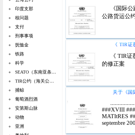
《国际公
印度支那
公路货运公
核问题
支付
刑事事项
抚恤金
铁路
《 TIR
的修正案
科学
SEATO（东南亚条约组织）
TIR公约（海关公约）
捕鲸
葡萄酒烈酒
...............
安第斯山脉
###XVIII ###
MATItRES ###I
动物
septembre 20
亚洲