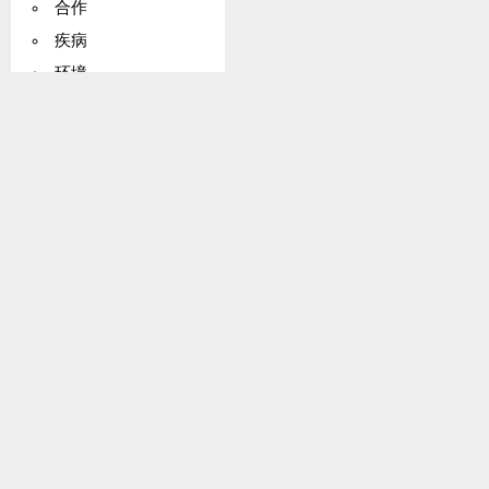
合作
疾病
环境
边疆
本土居民
行业
马诺河联盟
近东
北欧国家
宗教
里约条约（美洲条约）
统计
领海毗连区公约
领地
特拉特洛尔科条约