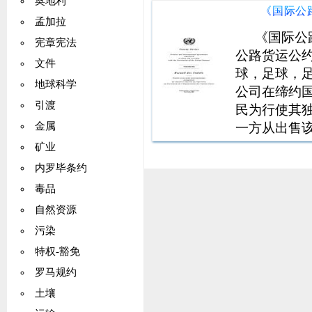
奥地利
孟加拉
《国际公
宪章宪法
公路货运公
文件
球，足球，
地球科学
公司在缔约
引渡
民为行使其
一方从出售
金属
所获得的利
矿业
内罗毕条约
毒品
自然资源
污染
特权-豁免
罗马规约
土壤