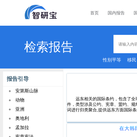
首页
国内报告
检索报告
性别平等
移民
报告引导
安第斯山脉
远东相关的国际条约，包含了全球2
动物
件，类型涉及公约、宪章、盟约、规
亚洲
词进行归类聚合,提供远东方面国际条
奥地利
孟加拉
在大韩
宪章宪法