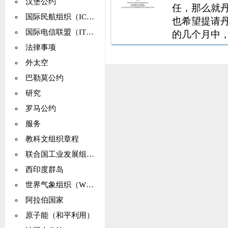
汉堡公约
任，那么就
国际民航组织（ICAO）
也希望提请丹
国际电信联盟（ITU）
的几个月中
藏设施中遇
法律事项
府在指定时
外太空
供更多的冷
巴勒莫公约
可能的范围
研究
偿还的流动资
罗马公约
在这方面不
服务
者所有的包
丹麦的人仍
教科文组织章程
联合国工业发展组织（UNIDO）
西印度群岛
世界气象组织（WMO）
阿拉伯国家
原子能（和平利用）