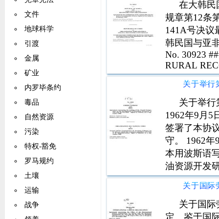
在大韩民
文件
规章第12条
141A号决
地球科学
韩民国与亚
引渡
No. 30923 
金属
RURAL REC
矿业
for the establ
内罗毕条约
关于举行
毒品
1962年9
自然资源
签署了本协
污染
守。 196
特权-豁免
本用波斯语
罗马规约
油资源开发
土壤
开发。第二
会”）将在伊
运输
关于国际
战争
定。鉴于国