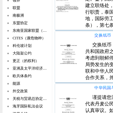
领养
建立联络处
联盟
行职责，泰国
南极洲
地，国际劳
东盟协定
条），第七条
东南亚国家联盟（ASEAN）
24（a）条
东经济委员
CITES（濒危物种）
交换纸币
科伦坡计划
共和国政府
大陆架公约
考虑到朝鲜
更正（的权利）
局势发生的
亚洲及太平洋经济社会委员会（亚太经社会）
联和中华人
欧共体条约
合作关系，
及该地区的
能源
移交。因此
外交政策
谨提请您
关税与贸易总协定（GATT）
代表丹麦公
海牙国际私法会议
认真审议。