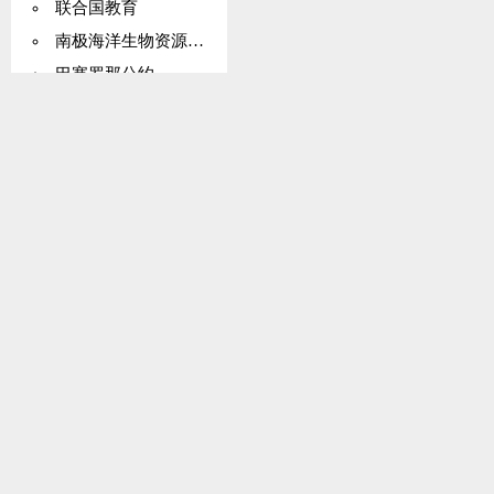
联合国教育
南极海洋生物资源公约
巴塞罗那公约
布雷顿森林协定（IMF）
布鲁塞尔条约（集体自卫）
争端解决
西非国家经济共同体（ECOWAS）
经济事项
埃斯波公约（环境影响评估）
国际海事组织（IMCO、IMO）
拉丁美洲
马德里协定
MARPOL（海洋污染）
地雷（军事）
蒙特利尔协议