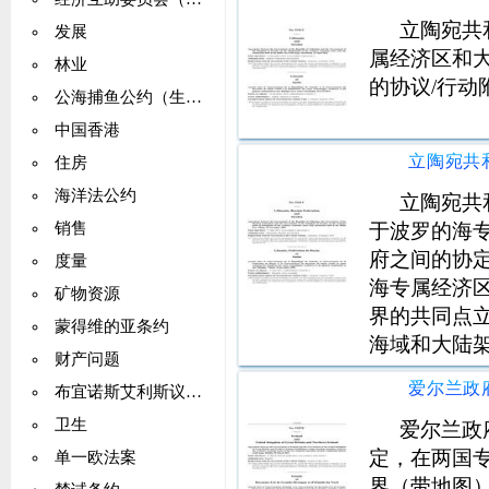
立陶宛共
发展
属经济区和
林业
的协议/行动
公海捕鱼公约（生活资源：养护）
中国香港
住房
海洋法公约
立陶宛共
于波罗的海
销售
府之间的协
度量
海专属经济
矿物资源
界的共同点
蒙得维的亚条约
海域和大陆
财产问题
区和大陆架
布宜诺斯艾利斯议定书
的文本（如
卫生
议/行动附件
爱尔兰政
定，在两国
单一欧法案
界（带地图