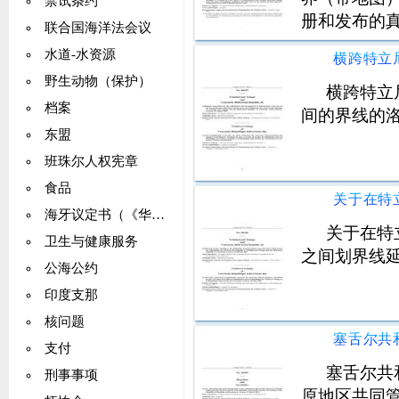
禁试条约
册和发布的
联合国海洋法会议
水道-水资源
野生动物（保护）
横跨特立
档案
间的界线的
东盟
班珠尔人权宪章
食品
海牙议定书（《华沙公约》）
关于在特
卫生与健康服务
之间划界线
公海公约
印度支那
核问题
支付
塞舌尔共
刑事事项
原地区共同