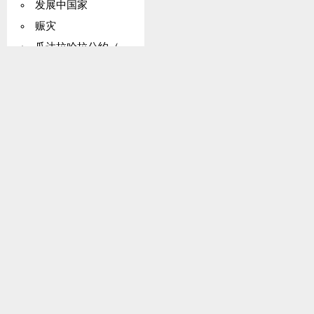
发展中国家
赈灾
瓜达拉哈拉公约（国际空运）
投资
马拉喀什协定
货币问题
北美
植物检疫公约（非洲，撒哈拉）
植物
贸易方式
商标和原产地名称
世贸组织
建筑
裁军
东帝汶