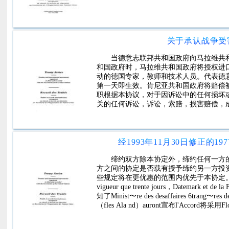
关于承认战争受
当德意志联邦共和国政府向马拉维共
和国政府时，马拉维共和国政府将授权进
动的德国专家，教师和技术人员。代表德
第一天即生效。肯尼亚共和国政府将赔偿
职根据本协议，对于因诉讼中的任何损坏
关的任何诉讼，诉讼，索赔，损害赔偿，
和德国技术人员拥有的私人财产和其他皇
于个人或家庭使用专家，老师或技术人员
人物品的权利，这是德国专家，教师和技
述说明的规定，从专家首次进入肯尼亚起三个
经1993年11月30日修正的1
缔约双方除本协定外，缔约任何一方
方之间的协定是否载有授予缔约另一方投
些规定将在更优惠的范围内优先于本协定。 Groenland 
vigueur que trente jours，Datemark et de la
知了Minist〜re des desaffaires 6t
（fles Ala nd）auront宣布l'Accord将采用
关区域6内的领事馆或缔约国组织有关围
承办人个人资格机构埃塞俄比亚的特约承