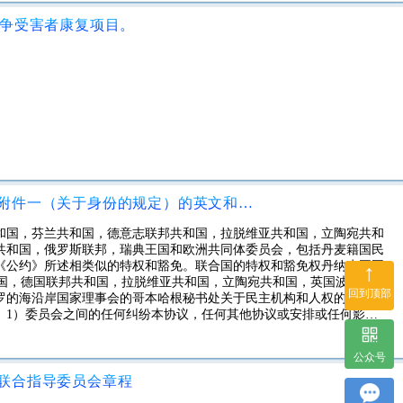
于缔约一方国民的自然人在缔约另一方领土内进行的投资，如果该自然
，否则投资日期在后一个缔约方中已定为两年以上。
战争受害者康复项目。
1993年11月30日修正的上述议定书附件一（关于身份的规定）的英文和法文本（匈牙利，约旦和瑞典的来文）
和国，芬兰共和国，德意志联邦共和国，拉脱维亚共和国，立陶宛共和
共和国，俄罗斯联邦，瑞典王国和欧洲共同体委员会，包括丹麦籍国民
《公约》所述相类似的特权和豁免。联合国的特权和豁免权丹纳克王国
↑
和国，德国联邦共和国，拉脱维亚共和国，立陶宛共和国，英国波兰，
回到顶部
罗的海沿岸国家理事会的哥本哈根秘书处关于民主机构和人权的委员
。1）委员会之间的任何纠纷本协议，任何其他协议或安排或任何影响
解释或适用，如果没有通过谈判或各方之间达成的任何其他解决方式解
决定，其中一名将由CEMB总统任命，另一名由丹麦外交部长任命，第
公众号
联合指导委员会章程