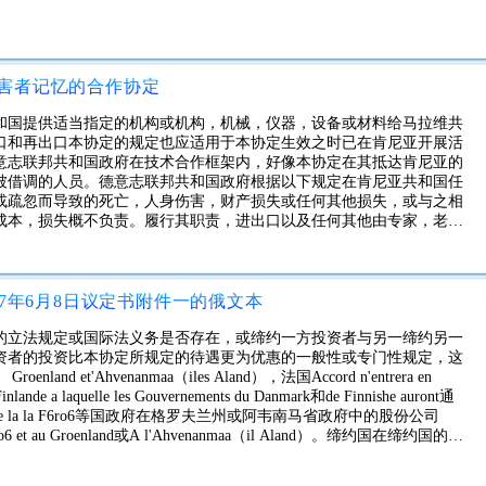
害者记忆的合作协定
和国提供适当指定的机构或机构，机械，仪器，设备或材料给马拉维共
口和再出口本协定的规定也应适用于本协定生效之时已在肯尼亚开展活
意志联邦共和国政府在技术合作框架内，好像本协定在其抵达肯尼亚的
被借调的人员。德意志联邦共和国政府根据以下规定在肯尼亚共和国任
或疏忽而导致的死亡，人身伤害，财产损失或任何其他损失，或与之相
成本，损失概不负责。履行其职责，进出口以及任何其他由专家，老师
室用家具及个人物品-男性，其家庭或其他家庭成员，在首次购买后用
抵达肯尼亚三个月之内，请采取必要步骤，以免除进出口这些家具和个
术人员，其家人或任何其他成员的财产进口，供个人使用和/或根据上
月内开始生效，并于1969年12月4日起追溯生效。
977年6月8日议定书附件一的俄文本
的立法规定或国际法义务是否存在，或缔约一方投资者与另一缔约另一
资者的投资比本协定所规定的待遇更为优惠的一般性或专门性规定，这
et'Ahvenanmaa（iles Aland），法国Accord n'entrera en
 Finlande a laquelle les Gouvernements du Danmark和de Finnishe auront通
rang〜res de la la F6ro6等国政府在格罗夫兰州或阿韦南马省政府中的股份公司
Flo6 et au Groenland或A l'Ahvenanmaa（il Aland）。缔约国在缔约国的有
困的国际组织6的缔约国的缔约国的缔约国代表的物质领事馆埃塔特合同
办单位和无牌特约承办商在无保留条件的情况下向埃塞俄比亚承包承包