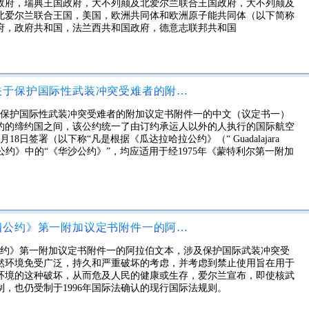
政府，瑞典王国政府，大不列颠及北爱尔兰联合王国政府，大不列颠及
北爱尔兰联合王国，美国，欧洲共同体和欧洲原子能共同体（以下简称
府，政府共和国，法兰西共和国政府，德意志联邦共和国
1949年8月12日《日内瓦四公约》关于保护国际性武装冲突受难者的附加议定书附件一的中文（议定书一）
》关于保护国际性武装冲突受难者的附加议定书附件一的中文（议定书一）
约的缔约国之间，该公约统一了由订约承运人以外的人执行的国际航空
18日签署（以下称“凡是根据《瓜达拉哈拉公约》（“ Guadalajara
拉哈拉公约》中的“《华沙公约》”，均应适用于经1975年《蒙特利尔第一附加
经修正的1949年8月12日《日内瓦四公约》第一附加议定书附件一的阿拉伯文本，涉及保护国际武装冲突受难者
瓦四公约》第一附加议定书附件一的阿拉伯文本，涉及保护国际武装冲突受
然环境免受广泛，持久和严重破坏的考虑，并考虑到禁止使用旨在用于
环境的这种破坏，从而危及人民的健康或生存，爱尔兰宣布，即使核武
，也仍受制于1996年国际法确认的现行国际法规则。