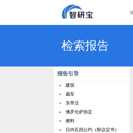
检索报告
报告引导
建筑
裁军
东帝汶
佛罗伦萨协定
燃料
日内瓦四公约（附议定书）