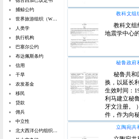
德古西加巴议定书
捕鲸公约
世界旅游组织（WTO）
教科文组
人类学
地震学中心
执行机构
巴塞尔公约
布达佩斯条约
信用
秘鲁共和
干旱
换，以延长
农发基金
生效时间：1
移民
利马建立秘
贷款
牙文注册。 
佣兵
件，作为向
中立性
北大西洋公约组织（NATO）
立陶宛共