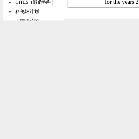
for the years
CITES（濒危物种）
科伦坡计划
大陆架公约
更正（的权利）
亚洲及太平洋经济社会委员会（亚太经社会）
欧共体条约
能源
外交政策
关税与贸易总协定（GATT）
海牙国际私法会议
汉堡公约
国际民航组织（ICAO）
国际电信联盟（ITU）
法律事项
外太空