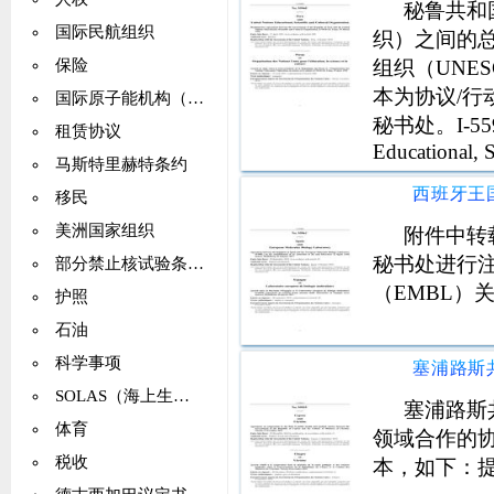
秘鲁共和
国际民航组织
织）之间的
组织（UNE
保险
本为协议/
国际原子能机构（IAEA）
秘书处。I-55968
租赁协议
Educational, 
马斯特里赫特条约
Agre
移民
美洲国家组织
附件中转
秘书处进行
部分禁止核试验条约（PTBT）
（EMBL）
护照
石油
科学事项
SOLAS（海上生命安全）
塞浦路斯
体育
领域合作的
税收
本，如下：