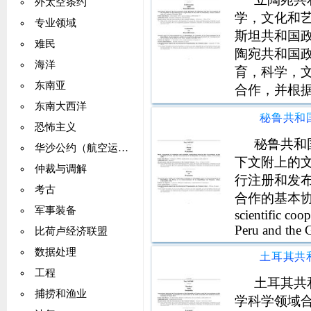
外太空条约
学，文化和
专业领域
斯坦共和国
难民
陶宛共和国
海洋
育，科学，
东南亚
合作，并根
条件。一缔
东南大西洋
恐怖主义
秘鲁共和
华沙公约（航空运输）
下文附上的
仲裁与调解
行注册和发
考古
合作的基本协议巴拿
军事装备
scientific co
Peru and the 
比荷卢经济联盟
数据处理
工程
土耳其共
捕捞和渔业
学科学领域