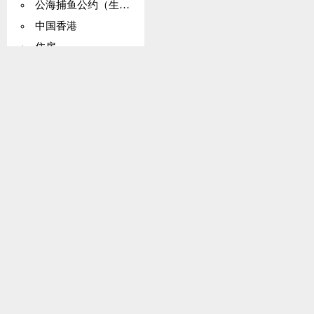
公海捕鱼公约（生活资源：养护）
中国香港
住房
海洋法公约
销售
度量
矿物资源
蒙得维的亚条约
财产问题
布宜诺斯艾利斯议定书
卫生
单一欧法案
禁试条约
联合国海洋法会议
水道-水资源