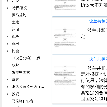
污染
协议大不列
特权-豁免
罗马规约
土壤
运输
波兰共和
定
战争
非洲
协会
《波恩公约》（保护移栖物种）
联邦
波兰共和
发展中国家
定对根据本
赈灾
行使用，法
有的权利的
瓜达拉哈拉公约（国际空运）
条指定的合
投资
国国家法律
马拉喀什协定
缔约双方应