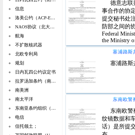
德意志联
信息
事合作的协
提交秘书处
洛美公约（ACP-EEC公约）
防部之间的协议格
NAOS协议（北大西洋站）
Federal Minis
航海
the Ministry o
不扩散核武器
北欧专利局
塞浦路斯
规划
日内瓦四公约议定书
拉罗汤加条约（南太平洋无核区）
南美洲
南太平洋
东南亚条约组织（SEATO）
东南欧警
电信
纹镜数据和
话）是所提
信托领土；
布。