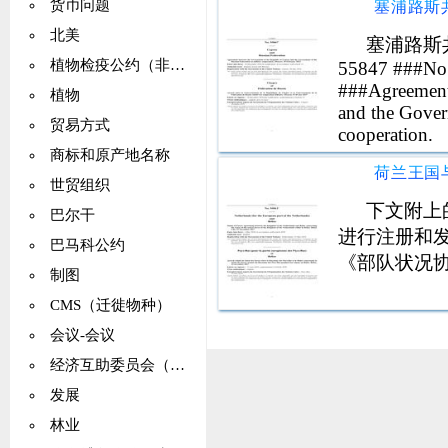
货币问题
而转让或创
北美
用。根据当
塞浦路斯
植物检疫公约（非洲，撒哈拉）
55847 ###No.
###Agreement
植物
and the Gover
贸易方式
cooperation.
商标和原产地名称
世贸组织
下文附上
巴尔干
进行注册和
巴马科公约
《部队状况
制图
CMS（迁徙物种）
会议-会议
经济互助委员会（CMEA）
发展
林业