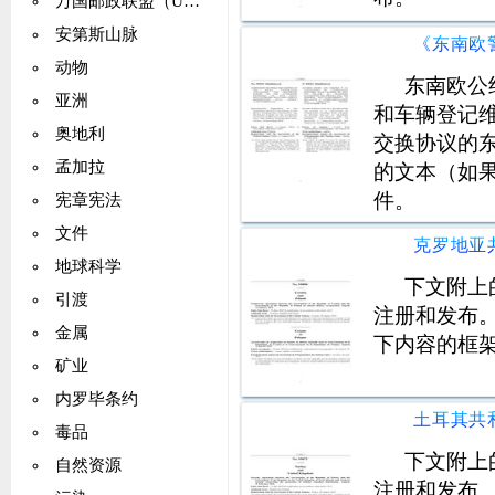
万国邮政联盟（UPU）
安第斯山脉
动物
东南欧公
亚洲
和车辆登记维
奥地利
交换协议的
孟加拉
的文本（如
件。
宪章宪法
文件
地球科学
下文附上
引渡
注册和发布
金属
下内容的框
矿业
内罗毕条约
毒品
下文附上
自然资源
注册和发布