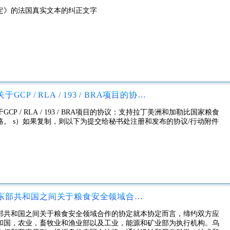
协定》的法国真实文本的纠正文字
秘鲁与联合国粮食及农业组织之间关于GCP / RLA / 193 / BRA项目的协议：支持拉丁美洲和加勒比国家粮食和营养安全及克服贫困的国家和分区域战略
 / RLA / 193 / BRA项目的协议：支持拉丁美洲和加勒比国家粮食
。 s）如果复制，则以下为提交给秘书处注册和发布的协议/行动附件
委内瑞拉玻利瓦尔共和国和乌拉圭东部共和国之间关于粮食安全领域合作的协定
部共和国之间关于粮食安全领域合作的协定就本协定而言，缔约双方应
和国，农业，畜牧业和渔业部以及工业，能源和矿业部为执行机构。乌