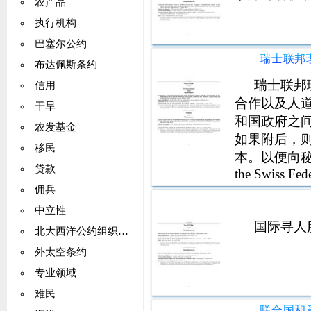
农产品
执行机构
巴塞尔公约
布达佩斯条约
瑞士联邦
信用
合作以及人
干旱
和国政府之
农发基金
如果附后，
移民
本。以便向秘书处
贷款
the Swiss Fed
Union of Mya
佣兵
中立性
国际寻人
北大西洋公约组织（NATO）
外太空条约
专业领域
难民