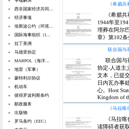
争端解决
西非国家经济共同体（ECOWAS）
《希腊共
经济事项
1944年至
埃斯波公约（环境影响评估）
埋葬在阿尔
国际海事组织（IMCO、IMO）
章》第102
拉丁美洲
马德里协定
联合国与
MARPOL（海洋污染）
协定-人道主
地雷（军事）
文本，已提
蒙特利尔协议
日内瓦办事
机动车
心。Host State
彼得罗波利斯条约
Kingdom of th
for the
邮政服务
出版物
《马拉喀
罗马条约（EEC）
读障碍者获