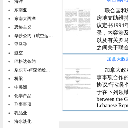
海洋
联合国和
东南亚
房地支助维
东南大西洋
议定书199
恐怖主义
录，内容涉
华沙公约（航空运输）
以及有关罗
亚马孙
之间关于联
航空
和有关行动
巴格达条约
册：依职权，2
加拿大政
别尔哥-卢森堡经济联盟
事事项合作
桥梁
协议/行动
中美洲
于在下列领域
化学产品
between the G
刑事事项
Lebanese Repu
hum
乳品业
海水淡化