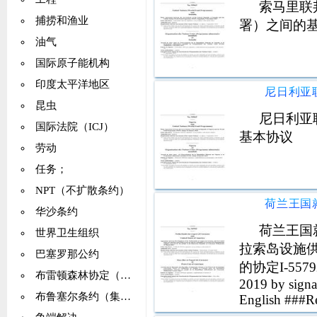
索马里联
捕捞和渔业
署）之间的
油气
国际原子能机构
印度太平洋地区
昆虫
尼日利亚
国际法院（ICJ）
基本协议
劳动
任务；
NPT（不扩散条约）
华沙条约
荷兰王国
世界卫生组织
拉索岛设施
巴塞罗那公约
的协定I-55792 #
布雷顿森林协定（IMF）
2019 by signat
布鲁塞尔条约（集体自卫）
English ###Reg