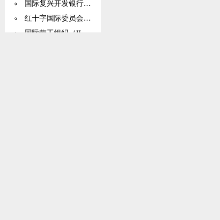
国际复兴开发银行（IBRD）
红十字国际委员会（ICRC）
国际劳工组织（ILO）
内陆国家
国际联盟
利马公约
中东
月亮条约
北约
太平洋地区
专利权
和平
社会事务
专门机构；
《特拉特洛尔科协定》（列为《特拉特洛尔科条约》）