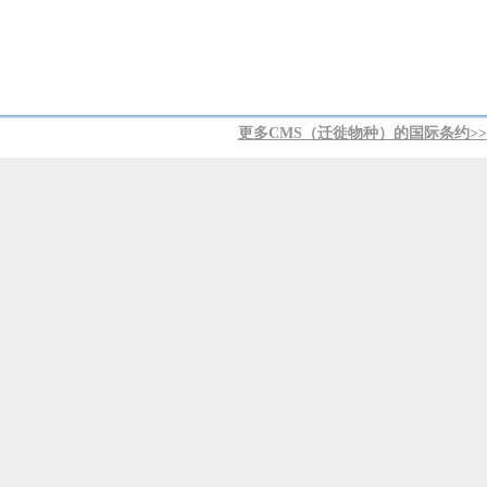
更多CMS（迁徙物种）的国际条约>>