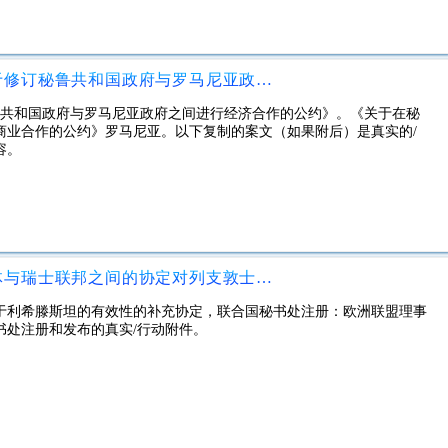
1994年5月16日在利马签署的《关于修订秘鲁共和国政府与罗马尼亚政府之间的经济和商业合作公约的议定书》
秘鲁共和国政府与罗马尼亚政府之间进行经济合作的公约》。《关于在秘
商业合作的公约》罗马尼亚。以下复制的案文（如果附后）是真实的/
容。
关于1972年7月22日欧洲经济共同体与瑞士联邦之间的协定对列支敦士登公国有效的附加协定
关于利希滕斯坦的有效性的补充协定，联合国秘书处注册：欧洲联盟理事
秘书处注册和发布的真实/行动附件。