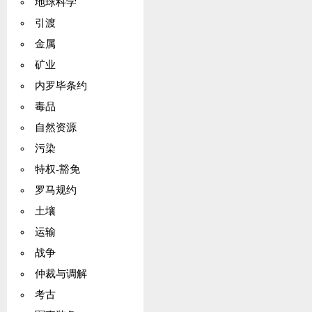
地球科学
上使用或消
引渡
税，检查费
金属
矿业
内罗毕条约
毒品
自然资源
污染
特权-豁免
罗马规约
土壤
运输
战争
仲裁与调解
考古