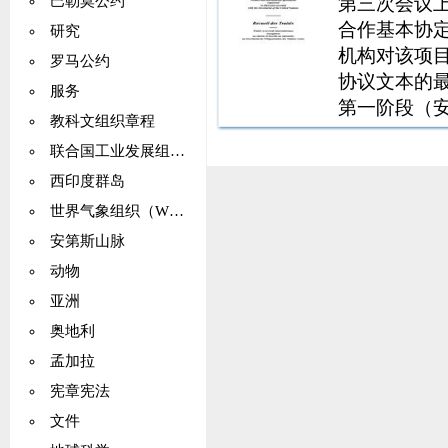
品和固体残
第三次会议
巴勒莫公约
116号），
合作基本协
研究
会第三十二
机构对该项目
罗马公约
会通过的有
协议文本的
服务
议，1961年
第一阶段（
教科文组织章程
《麻醉品单一
一致执行的
联合国工业发展组织（UNIDO）
在这两个国家
服务，或者在
西印度群岛
1988年1
的航空当局
约》 5。
间的统一关
世界气象组织（WMO）
应努力就适
安第斯山脉
客，机组人
动物
法律和法规
亚洲
乘务员，货
奥地利
移民手续以
孟加拉
公司提供的
路线和服务
宪章宪法
的技术用品
文件
惠，在抵达