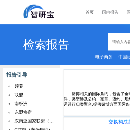
首页
国内报告
检索报告
电子商务
中国
报告引导
领养
赌博相关的国际条约，包含了全球2
联盟
件，类型涉及公约、宪章、盟约、规
南极洲
词进行归类聚合,提供赌博方面国际条
东盟协定
东南亚国家联盟（ASEAN）
CITES（濒危物种）