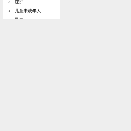
庇护
儿童未成年人
民事
商品
欧洲理事会
非殖民化
友谊
地名
国际法院管辖权
司法事项
国有化
公共工程
联合国（UN）
志愿者
欧洲原子能共同体