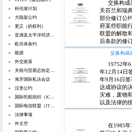
交换构成
科伦坡计划
关芬兰和瑞
部分修订公
大陆架公约
府某些职能
更正（的权利）
联盟的解散和
亚洲及太平洋经济社会委员会（亚太经社会）
后条款的修
欧共体条约
公约的通过
能源
裁定权的行
外交政策
的修改来作
19752
关税与贸易总协定（GATT）
年12月14
年9月16日
海牙国际私法会议
达成协议的
汉堡公约
灾难，废物
国际民航组织（ICAO）
以及法律的
国际电信联盟（ITU）
废物，土地
法律事项
方将就可能
外太空
计划。范围
在198