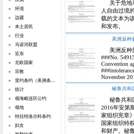
关于危地
环境
人自由过境
载的文本为该
边疆
和发布。
本土居民
行业
马诺河联盟
美洲反种
近东
###No. 54915
北欧国家
Convention aga
###intoleranc
宗教
November 201
里约条约（美洲条约）
统计
领海毗连区公约
秘鲁共和
2016年安
领地
家组织宪章》第
特拉特洛尔科条约
国家组织特
妇女
和财产。秘鲁