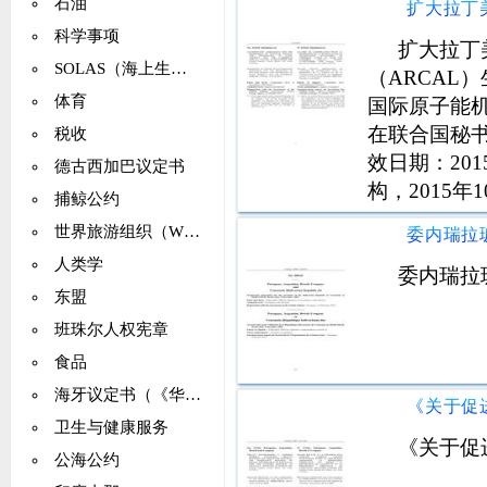
石油
科学事项
扩大拉丁
SOLAS（海上生命安全）
（ARCAL
体育
国际原子能机构
在联合国秘书
税收
效日期：20
德古西加巴议定书
构，2015年
捕鲸公约
处的注册：国
世界旅游组织（WTO）
人类学
委内瑞拉
东盟
班珠尔人权宪章
食品
海牙议定书（《华沙公约》）
卫生与健康服务
《关于促
公海公约