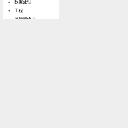
数据处理
工程
捕捞和渔业
油气
国际原子能机构
印度太平洋地区
昆虫
国际法院（ICJ）
劳动
任务；
NPT（不扩散条约）
华沙条约
世界卫生组织
建筑
裁军