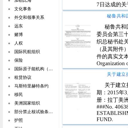
加勒比海
7日达成的
文化事务
他特权，美洲
外交和领事关系
免协定以及
豁
秘鲁共和
远东
委员会第三
赌博
织总秘书处
人权
（及其附件
国际民航组织
件的真实文本。I-5
保险
Organization 
Government of
国际原子能机构（IAEA）
租赁协议
关于建立
马斯特里赫特条约
期：2015
移民
册：拉丁美洲储
美洲国家组织
###No. 4063
部分禁止核试验条约（PTBT）
ESTABLISH
FUND.
护照