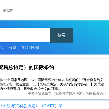
数据库
检索
产品
投资
互联网金融
贸易总协定）的国际条约
1个国家及地区、34个国际组织1900年以来签署的5.7万余份条约文
后决定书、联合宣言，以【关贸总协定（关税与贸易总协定）】为关键
约的便捷查询、归类聚合和全文pdf下载。
更多关贸总协定（关税与贸易总协定）的国际条约>>
欧洲联盟和新西兰之间根据1994年《关税与贸易总协定》（GATT）第XXIV：6条和第XXVIII条以换文形式达成的有关修改共和国时间表中的优惠的协议。克罗地亚加入欧洲联盟期间