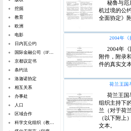
秘鲁与厄
挖掘
机过境的公
全面协定》
教育
欧洲
电影
日内瓦公约
2004
国际金融公司（IFC）
附件，附录
京都议定书
件的真实文
条约法
洛迦诺协定
相互关系
荷兰王国
办事处
组织主持下的
人口
兰（对于荷
区域合作
（以下附上
科学文化组织（教科文组织）
文本。