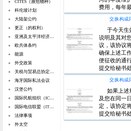
CITES（濒危物种）
费用，每年最
科伦坡计划
算，应由特
大陆架公约
政府根据技术
更正（的权利）
您上述内容
于今天生
亚洲及太平洋经济社会委员会（亚太经社会）
的协定，该
说明及其对
议，该协议
欧共体条约
确保上述工
能源
便征收的通
外交政策
提交给秘书处
关税与贸易总协定（GATT）
into force: 24
海牙国际私法会议
said
汉堡公约
如果上述
及您在同一
国际民航组织（ICAO）
定，该协定
国际电信联盟（ITU）
提交给秘书
法律事项
外太空