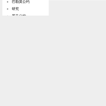
巴勒莫公约
研究
罗马公约
服务
教科文组织章程
联合国工业发展组织（UNIDO）
西印度群岛
世界气象组织（WMO）
巴塞罗那公约
布雷顿森林协定（IMF）
布鲁塞尔条约（集体自卫）
争端解决
西非国家经济共同体（ECOWAS）
经济事项
埃斯波公约（环境影响评估）