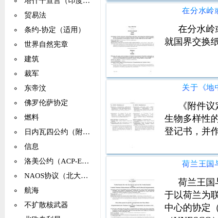
塔什干宣言（印度：巴基斯坦）
贸易法
在分水岭
条约-协定（适用）
就国界交换
世界自然宪章
建筑
裁军
东帝汶
佛罗伦萨协定
《附件议
生物多样性
燃料
登记书，并
日内瓦四公约（附议定书）
信息
洛美公约（ACP-EEC公约）
NAOS协议（北大西洋站）
荷兰王国
航海
于以荷兰为
不扩散核武器
中心的协定