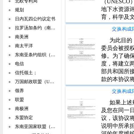
（UNESC
北欧专利局
地下水资源评
规划
育，科学及
日内瓦四公约议定书
本，已提交
拉罗汤加条约（南太平洋无核区）
南美洲
为此目的
南太平洋
委员会被授
东南亚条约组织（SEATO）
修。为了确
度，将建立
电信
部共和国所
信托领土；
款的本协议
万国邮政联盟（UPU）
天生效。如
领养
议/行动附件
联盟
宜诺斯艾利斯
如果上述
南极洲
及您在同一
议，该协议将
东盟协定
说明中所承
东南亚国家联盟（ASEAN）
河的年度维