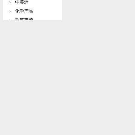
中美洲
化学产品
刑事事项
乳品业
海水淡化
国际复兴开发银行（IBRD）
红十字国际委员会（ICRC）
国际劳工组织（ILO）
内陆国家
国际联盟
利马公约
中东
月亮条约
北约
太平洋地区