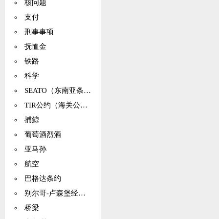
核问题
支付
刑事事项
抚恤金
铁路
科学
SEATO（东南亚条约组织）
TIR公约（海关公约）
捕鲸
葡萄酒烈酒
亚马孙
航空
巴格达条约
别尔哥-卢森堡经济联盟
桥梁