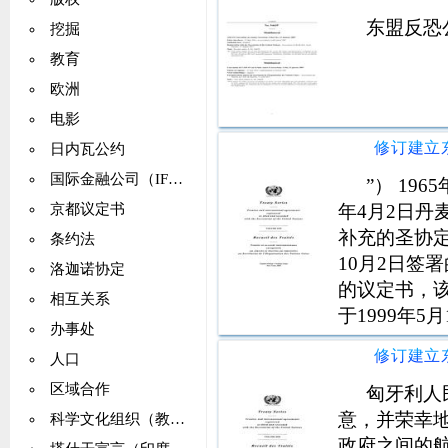
东盟反恐
挖掘
教育
欧洲
电影
日内瓦公约
国际金融公司（IFC）
”） 19
年4月2日
京都议定书
补充的圣协定进
条约法
10月2日签
洛迦诺协定
的议定书，
相互关系
于1999年
办事处
人口
区域合作
匈牙利人
意，并荣幸
科学文化组织（教科文组织）
政府之间的航