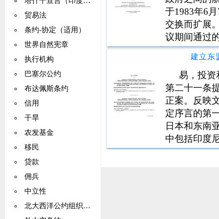
塔什干宣言（印度：巴基斯坦）
于1983年6
贸易法
交换而扩展。
条约-协定（适用）
议期间通过
世界自然宪章
构成对该公
建立东
执行机构
约第二条的规
编》，第一卷
易，投资
巴塞尔公约
款的规定将
第二十一条提
布达佩斯条约
经济共同体
正案。反映
信用
题和对国际
定序言的第一
干旱
4段中提到
日本和东南亚
农发基金
存，公约的
中包括印度
移民
日期和撤回
泰国王国（
贷款
众国政府的
贸易，投资
此，您的说
佣兵
日起生效。
中立性
北大西洋公约组织（NATO）