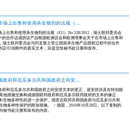
根据欧洲议会和欧洲理事会关于在市场上出售和使用杀生物剂的法规（EU）No 528/2012，瑞士联邦委员会与列支敦士登公国就杀生物产品授权过程中的合作达成协议产品
出售和使用杀生物剂的法规（EU）No 528/2012，瑞士联邦委员会
中的合作达成协议产品根据欧洲议会和欧洲理事会关于在市场上出售和
号条例，瑞士联邦委员会与列支敦士登公国就杀生物产品授权过程中的合作
协议/行动附件的真实文本，应提交给秘书处注册和发布。
交换说明，构成对德意志联邦共和国政府和厄瓜多尔共和国政府之间安排文本的更正，该安排涉及在特别能源和气候基金项下保护森林/生物多样性的其他措施
政府和厄瓜多尔共和国政府之间安排文本的更正，该安排涉及在特别能
的其他措施交换构成德国联邦政府和厄瓜多尔联邦政府的文本的修正
林/生物多样性的进一步保护。德意志联邦共和国政府与厄瓜多尔共和
物多样性保护的附加措施。 ：德国，2016年10月28日。以下复制的
为向秘书处注册和发布的内容。