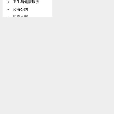
卫生与健康服务
公海公约
印度支那
核问题
支付
刑事事项
抚恤金
铁路
科学
SEATO（东南亚条约组织）
TIR公约（海关公约）
捕鲸
葡萄酒烈酒
非洲
协会