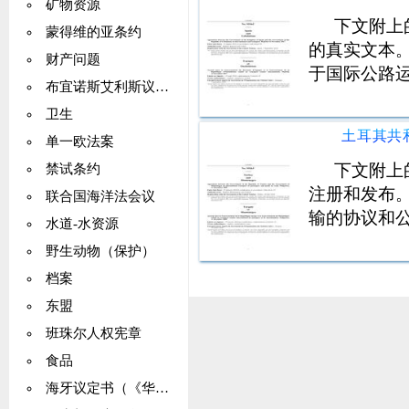
矿物资源
下文附上
蒙得维的亚条约
的真实文本
财产问题
于国际公路
布宜诺斯艾利斯议定书
卫生
单一欧法案
下文附上
禁试条约
注册和发布
联合国海洋法会议
输的协议和
水道-水资源
野生动物（保护）
档案
东盟
班珠尔人权宪章
食品
海牙议定书（《华沙公约》）