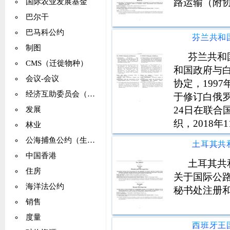
路运输（附
国际农业发展基金
巴尔干
巴马科公约
制图
芬兰共和
CMS（迁徙物种）
和国政府与
会议-会议
协定，199
经济互助委员会（CMEA）
于修订白俄罗
24日在联合
发展
织，2018
林业
政府。真实
公海捕鱼公约（生活资源：养护）
中国香港
土耳其共
住房
关于国际公
海洋法公约
秘书处注册和
销售
度量