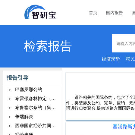
首页
国内报告
检索报告
经济形势
移
报告引导
巴塞罗那公约
道路相关的国际条约，包含了全球2
布雷顿森林协定（IMF）
件，类型涉及公约、宪章、盟约、规
布鲁塞尔条约（集体自卫）
词进行归类聚合,提供道路方面国际条
争端解决
西非国家经济共同体（ECOWAS）
经济事项