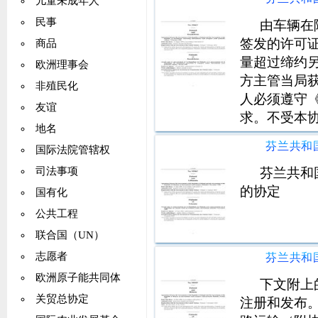
儿童未成年人
民事
由车辆在
签发的许可
商品
量超过缔约
欧洲理事会
方主管当局
非殖民化
人必须遵守
友谊
求。不受本
地名
约双方各自
国际法院管辖权
芬兰共和
司法事项
的协定
国有化
公共工程
联合国（UN）
志愿者
欧洲原子能共同体
下文附上
关贸总协定
注册和发布