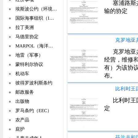
塞浦路斯
埃斯波公约（环境影响评估）
输的协定
国际海事组织（IMCO、IMO）
拉丁美洲
马德里协定
MARPOL（海洋污染）
克罗地亚
地雷（军事）
经营，维修
蒙特利尔协议
有）为该协
机动车
布。
彼得罗波利斯条约
邮政服务
比利时王
出版物
定
罗马条约（EEC）
农产品
庇护