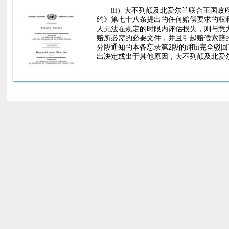
iii）大不列颠及北爱尔兰联合王国
约》第七十八条提出的任何赔偿要求的权
人无法在规定的时限内评估损失，则与意
赔所必需的必要文件，并且引起赔偿索赔
分段通知的本备忘录第2段的i和ii完全
出决定或出于其他原因，大不列颠及北爱
内，在可能的情况下考虑索赔人出具的新
给Ma下大使馆意大利主管当局在收到意大
税与贸易总协定》的条款，并考虑到上述
约方，上述《贸易和航行协定》第16条
和贸易总协定的缔约方，该条约将再次失