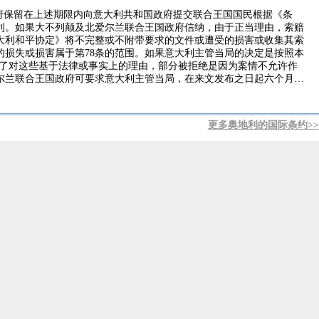
政府保留在上述期限内向意大利共和国政府提交联合王国国民根据《条
利。如果大不列颠及北爱尔兰联合王国政府信纳，由于正当理由，索赔
大利和平协定》将不完整或不附带要求的文件或遭受的损害或收集其索
的损失或损害属于第78条的范围。如果意大利主管当局的决定是按照本
驳回了对这些基于法律或事实上的理由，部分被拒绝是因为案情不允许作
尔兰联合王国政府可要求意大利主管当局，在来文发布之日起六个月
文件或出于任何其他原因修改赔偿要求，意大利共和国政府将决定转交
利主管当局的修改请求之日起六个月内就此修订采取的措施73。 《关
条件，并且大不列颠及北爱尔兰联合王国和土耳其共和国是该协定的缔
更多奥地利的国际条约>>
只要大不列颠及北爱尔兰联合王国和土耳其共和国将按照该条约成为关税
效并应继续有效。