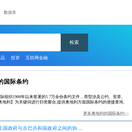
数据库
检索
产品
投资
互联网金融
的国际条约
际组织1900年以来签署的5.7万余份条约文件，类型涉及公约、宪章、
奥地利】为关键词进行归类聚合,提供奥地利方面国际条约的便捷查询、
更多奥地利的国际条约>>
交换构成大不列颠及北爱尔兰联合王国政府与古巴共和国政府之间的协定附表的附则，以修订其附表，以供各自领土之间和以外的航空服务使用