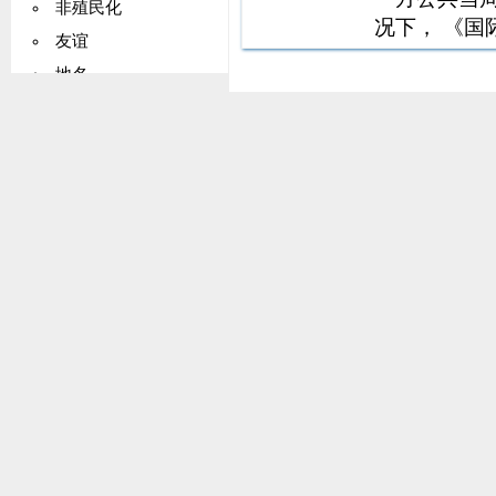
非殖民化
况下， 《国
友谊
裁决。《国
地名
《国际电联
国际法院管辖权
司法事项
国有化
公共工程
联合国（UN）
志愿者
欧洲原子能共同体
关贸总协定
国际农业发展基金
领养
联盟
南极洲