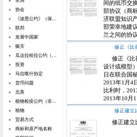
非洲
间的纸币交
协会
部协议（商
济联盟知识
《波恩公约》（保护移栖物种）
部荣幸地建
联邦
兰之间的协
发展中国家
2015年1
赈灾
荣幸地通知
瓜达拉哈拉公约（国际空运）
文本将构成
修正《比
投资
设计或模型）比
日在联合国秘
马拉喀什协定
2013年1月
货币问题
比利时，201
北美
2013年10
植物检疫公约（非洲，撒哈拉）
日。真实文
植物
（2013年1
贸易方式
修正建立
商标和原产地名称