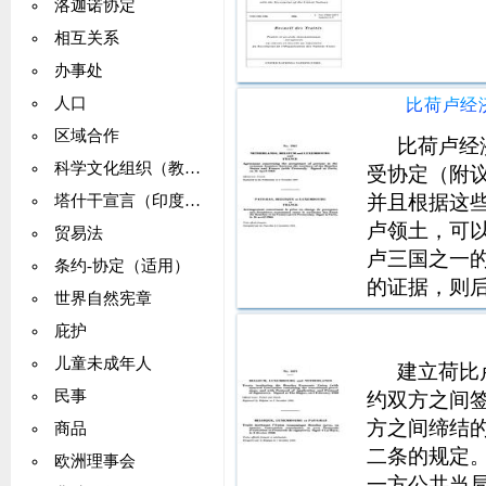
洛迦诺协定
相互关系
办事处
人口
区域合作
比荷卢经
科学文化组织（教科文组织）
受协定（附
并且根据这
塔什干宣言（印度：巴基斯坦）
卢领土，可
贸易法
卢三国之一
条约-协定（适用）
的证据，则
世界自然宪章
根据法国现
庇护
在穿越边境
儿童未成年人
受手续，但
建立荷比
民事
约双方之间
方之间缔结
商品
二条的规定
欧洲理事会
一方公共当