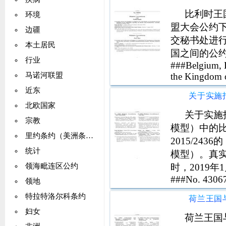
比利时王
环境
盟大会公约
边疆
交秘书处进
本土居民
国之间的公约荷比
行业
###Belgium, 
the Kingdom 
马诺河联盟
近东
北欧国家
关于实施指
宗教
模型）中的
里约条约（美洲条约）
2015/2
统计
模型）。真
时，2019年
领海毗连区公约
###No. 43067
领地
特拉特洛尔科条约
妇女
荷兰王国