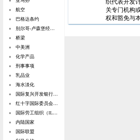
亚马孙
织代表开发
关专门机构
航空
权和豁免与
巴格达条约
第2款未涵
别尔哥-卢森堡经济联盟
桥梁
中美洲
化学产品
刑事事项
乳品业
海水淡化
国际复兴开发银行（IBRD）
红十字国际委员会（ICRC）
国际劳工组织（ILO）
内陆国家
国际联盟