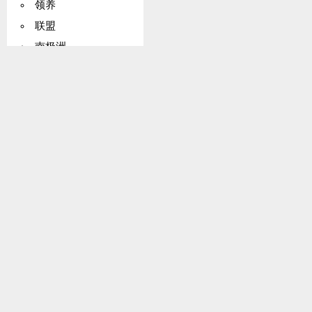
领养
联盟
南极洲
东盟协定
东南亚国家联盟（ASEAN）
CITES（濒危物种）
科伦坡计划
大陆架公约
更正（的权利）
亚洲及太平洋经济社会委员会（亚太经社会）
欧共体条约
能源
外交政策
关税与贸易总协定（GATT）
海牙国际私法会议