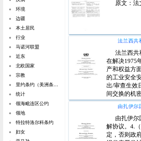
原文：法
环境
边疆
本土居民
行业
马诺河联盟
法兰西共
近东
在解决197
北欧国家
产和权益方
宗教
的工业安全
出/审查生
里约条约（美洲条约）
间交换的机
统计
批准的渠道
领海毗连区公约
国（以下简称
领地
国与马达加
由扎伊尔
特拉特洛尔科条约
解协议。4.
妇女
定，否则政