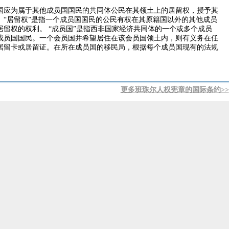
国应为属于其他成员国国民的共同体公民在其领土上的居留权，授予其
。“居留权”是指一个成员国国民的公民有权在其原籍国以外的其他成员
留权的权利。 “成员国”是指西非国家经济共同体的一个或多个成员
成员国国民。一个会员国并希望居住在该会员国领土内，则有义务在任
居留卡或居留证。在所在成员国的移民局，根据每个成员国现有的法规
更多班珠尔人权宪章的国际条约>>