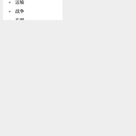
运输
战争
东盟
班珠尔人权宪章
食品
海牙议定书（《华沙公约》）
卫生与健康服务
公海公约
印度支那
核问题
支付
刑事事项
抚恤金
铁路
科学