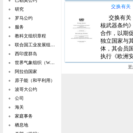
巴勒莫公约
研究
交换有关
罗马公约
核武器条约
服务
合作，以期
教科文组织章程
独立国家与
联合国工业发展组织（UNIDO）
体，其会员
西印度群岛
执行《欧洲安
世界气象组织（WMO）
和所有原则
更
宪章》和欧安
阿拉伯国家
的rOSCE
原子能（和平利用）
波哥大公约
公司
海关
家庭事务
栖息地