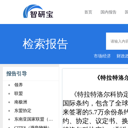
首页
国内报告
检索报告
市场经济
财政
报告引导
《特拉特洛
领养
《特拉特洛尔科协
联盟
国际条约，包含了全球2
南极洲
来签署的5.7万余份
东盟协定
东南亚国家联盟（ASEAN）
约、协定、议定书、
CITES（濒危物种）