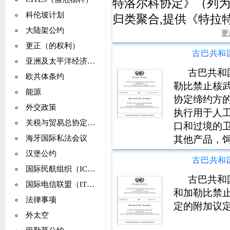
特洛尔科协定》（列
科伦坡计划
归类聚合,提供《特拉
大陆架公约
约》）方面国际条约的
更
更正（的权利）
亚洲及太平洋经济社会委员会（亚太经社会）
古巴共和
欧共体条约
勒比禁止核
能源
协定缔约方
外交政策
执行用于人
关税与贸易总协定（GATT）
口和过境的
其他产品，
海牙国际私法会议
控制。缔约
汉堡公约
出口，过境
国际民航组织（ICAO）
品，药物以
古巴共和
国际电信联盟（ITU）
和加勒比禁
法律事项
定的附加议
外太空