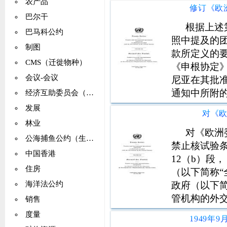
其归类为“人与
农产品
巴尔干
根据上述
巴马科公约
照中提及的团
制图
款所定义的
CMS（迁徙物种）
《申根协定
会议-会议
尼亚在其批
通知中所附
经济互助委员会（CMEA）
应允许斯洛
发展
对《
林业
对《欧洲
公海捕鱼公约（生活资源：养护）
禁止核试验条
中国香港
12（b）段，
住房
（以下简称“
政府（以下简
海洋法公约
管机构的外交
销售
秘书处的以下
度量
清点； b）