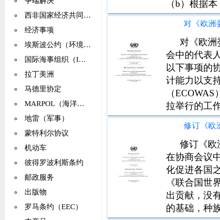
争端解决
（b）根据
他国家，国
西非国家经济共同体（ECOWAS）
资源用于减
经济事项
资源进行预
对《欧洲
埃斯波公约（环境影响评估）
时解除通常
会中的代表
国际海事组织（IMCO、IMO）
织的能力，
以下事项的协
拉丁美洲
它们能够建
计能力以支
马德里协定
设计和生产
（ECOWAS
MARPOL（海洋污染）
预防和监测
拉举行的工
定（包括联
组织工作会议
地雷（军事）
参与电信援
指导委员会
蒙特利尔协议
（1946年2
济共同体（
修订《欧
机动车
通过的《特
在协商会议
彼得罗波利斯条约
化促进各国
邮政服务
《联合国世
出版物
出贡献，没
的基础，种
罗马条约（EEC）