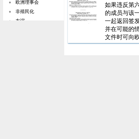
欧洲理事会
如果违反第
非殖民化
的成员与该
一起返回签
友谊
并在可能的
地名
文件时可向
国际法院管辖权
加入书，为
司法事项
定扩大适用
国有化
国籍人缔约
公共工程
联合国（UN）
志愿者
欧洲原子能共同体
关贸总协定
国际农业发展基金
农业
阿拉斯加州