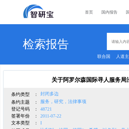
首页
国内报告
检索报告
联合国
人道
关于阿罗尔森国际寻人服务局
封闭多边
条约类型
:
服务，研究，法律事项
条约主题
:
登记号码
:
48721
签署年份
:
2011-07-22
文本类型
:
I