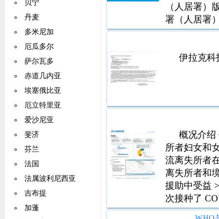
贝宁
（人居署）版
丹麦
署（人居署）邮政信
254020762
多米尼加
厄瓜多尔
伊拉克科
萨尔瓦多
赤道几内亚
埃塞俄比亚
厄立特里亚
爱沙尼亚
概况介绍 伊
斐济
所者妇女和女孩
芬兰
流离失所者在 
法国
离失所者和境
法属波利尼西亚
援助中受益 >
吉布提
次接种了 COV
加蓬
日） 境内流离失
WHO