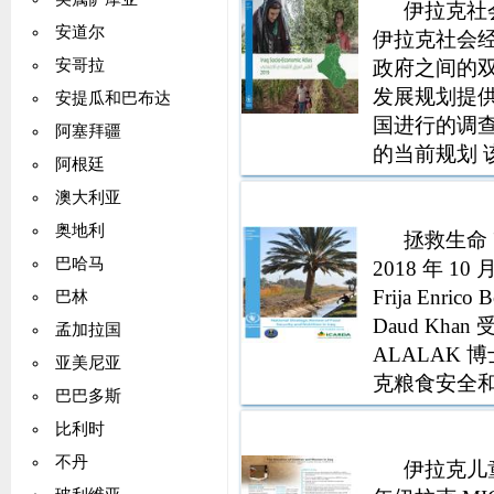
伊拉克社会
安道尔
伊拉克社会
政府之间的
安哥拉
发展规划提
安提瓜和巴布达
国进行的调
阿塞拜疆
的当前规划
阿根廷
调查 (MI
澳大利亚
界粮食计划署
奥地利
拯救生命
巴哈马
2018 年 10 
Frija Enrico
巴林
Daud Kh
孟加拉国
ALALAK 博
亚美尼亚
克粮食安全和
巴巴多斯
比利时
不丹
伊拉克儿童