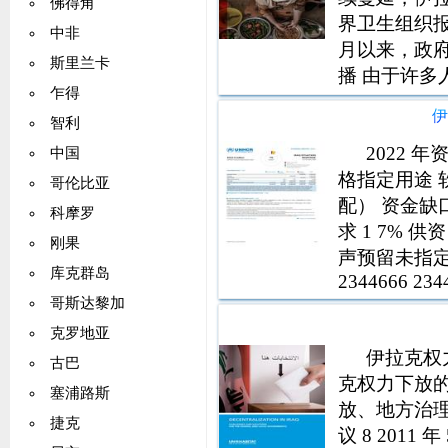
佛得角
界卫生组织报告
中非
月以来，政
斯里兰卡
播 由于许
乍得
保护和发展响
伊
智利
月以来，
2022 年
中国
格指定用途 
哥伦比亚
配） 资金缺口
科摩罗
求 1 7% 
刚果
声预留未指定用
库克群岛
2344666 234
3064552 54
哥斯达黎加
克罗地亚
伊拉克权
古巴
克权力下放
塞浦路斯
放、地方治
捷克
议 8 2011