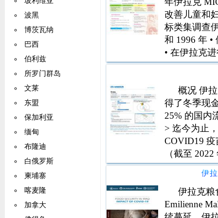
年伊拉克 MI
玻利维亚
改善儿童和妇
波黑
标类集调查伊拉
博茨瓦纳
和 1996 
巴西
• 在伊拉克
伯利兹
万儿童和青少年 
所罗门群岛
文莱
概况 伊拉克
得了冬季现金援助
东盟
25% 的国
保加利亚
> 迄今为止，
缅甸
COVID19
布隆迪
（截至 2022
白俄罗斯
国内流离失所者
伊拉
柬埔寨
伊拉克粮食
喀麦隆
Emilienne
加拿大
续蔓延，伊拉克