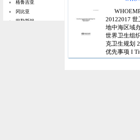
格鲁吉亚
WHOEM
冈比亚
201220
巴勒斯坦
地中海区域办事
德国
世界卫生组织东
加纳
克卫生规划 2
基里巴斯
优先事项 I T
希腊
世界卫生组织
料
格陵兰
格林纳达
瓜德罗普岛
关岛
危地马拉
几内亚
圭亚那
海地