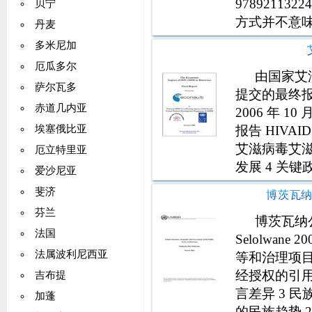
9789211
贝宁
方式并不意
丹麦
其本出版物
多米尼加
署或其理事
厄瓜多尔
由国家艾滋
萨尔瓦多
提交的最终报告 
赤道几内亚
2006 年 10 月
报告 HIVA
埃塞俄比亚
艾滋病毒艾滋
厄立特里亚
发展 4 关键
爱沙尼亚
斐济
博茨瓦
芬兰
博茨瓦纳公
法国
Selolwan
法属波利尼西亚
等和治理项目
经授权的引用
吉布提
言差异 3 民
加蓬
的民族趋势 