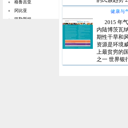
格鲁吉亚
服务官僚机构
冈比亚
健康与气
代表
巴勒斯坦
2015 
德国
内陆博茨瓦
期性干旱和
加纳
资源是环境威
基里巴斯
上最贫穷的
希腊
之一 世界银
格陵兰
收入不平等以
格林纳达
福祉的问题 
瓜德罗普岛
关岛
危地马拉
几内亚
圭亚那
海地