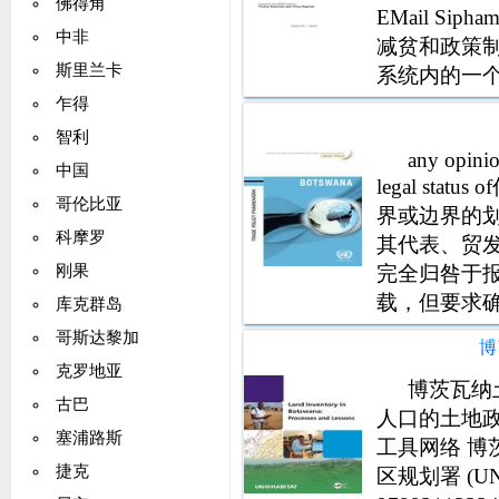
佛得角
EMail Siph
中非
减贫和政策制度
斯里兰卡
系统内的一
政策相关的
乍得
智利
any opinio
中国
legal s
哥伦比亚
界或边界的
科摩罗
其代表、贸
完全归咎于
刚果
载，但要求
库克群岛
发会议秘书处
哥斯达黎加
博
克罗地亚
博茨瓦纳
古巴
人口的土地政策
塞浦路斯
工具网络 博
捷克
区规划署 (UNH