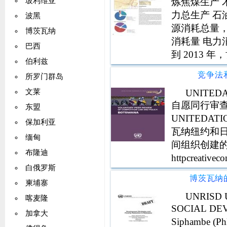
炼焦煤生产 
玻利维亚
力总生产 石油
波黑
源消耗总量，（
博茨瓦纳
消耗量 电力消
巴西
到 2013 年
伯利兹
2016) 根据
竞争法
所罗门群岛
UNITED
文莱
自愿同行审
东盟
UNITEDA
保加利亚
瓦纳纽约和日内
缅甸
间组织创建的
布隆迪
httpcreati
白俄罗斯
果、解释和
员国的观点 
柬埔寨
UNRISD 
喀麦隆
SOCIAL D
加拿大
Siphambe