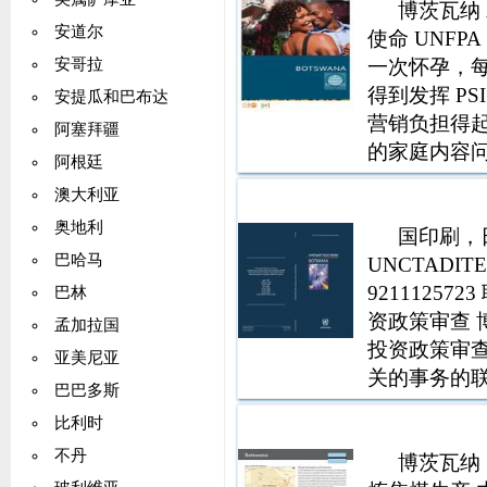
博茨瓦纳 A
安道尔
使命 UNFP
一次怀孕，
安哥拉
得到发挥 P
安提瓜和巴布达
营销负担得
阿塞拜疆
的家庭内容
阿根廷
况公共部门
澳大利亚
量挑战和机遇
奥地利
国印刷，日内
巴哈马
UNCTADIT
92111257
巴林
资政策审查 
孟加拉国
投资政策审
亚美尼亚
关的事务的
巴巴多斯
和会议 本
比利时
的名称和材
不丹
博茨瓦纳 