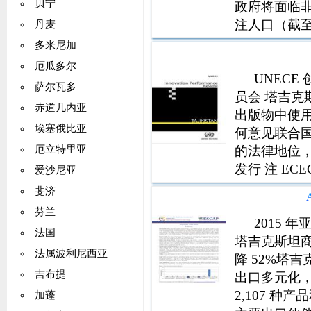
贝宁
政府将面临
注人口（截至 2
丹麦
籍国划分的难民
多米尼加
申请 12,026,
厄瓜多尔
UNEC
萨尔瓦多
员会 塔吉克
赤道几内亚
出版物中使
埃塞俄比亚
何意见联合
的法律地位
厄立特里亚
发行 注 ECEC
爱沙尼亚
97892105
斐济
留所有权
芬兰
2015
法国
塔吉克斯坦商品
法属波利尼西亚
降 52%塔
吉布提
出口多元化，
2,107 种
加蓬