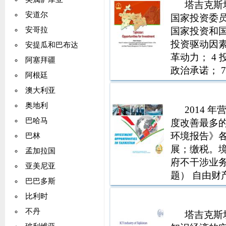
塔吉克斯坦
安道尔
国家投资委
国家投资和
安哥拉
投资驱动因素 
安提瓜和巴布达
革动力； 4
阿塞拜疆
政治承诺； 
阿根廷
长度约430
澳大利亚
壤，提供进
奥地利
2014 
巴哈马
度改善最多的
环境报告》
巴林
展；缴税。
孟加拉国
府不干涉业
亚美尼亚
题） 自由财
巴巴多斯
利 免税 2 年
比利时
万； 4年，投
不丹
塔吉克斯