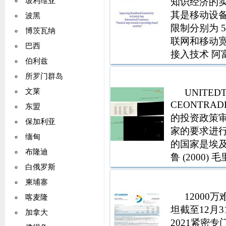
知识经济的实
玻利维亚
其是移动设备。
波黑
限制分别为 5G
博茨瓦纳
联网和移动
巴西
接入技术 阿富
伯利兹
斯坦 塔吉克斯坦 
所罗门群岛
UNITED
文莱
CEONTRA
东盟
的投资政策
保加利亚
家的要求进
缅甸
的国家是埃及（1
布隆迪
鲁 (2000) 
白俄罗斯
桑尼亚联合共和国 
柬埔寨
12000
喀麦隆
坦截至12月3
加拿大
2021紧密