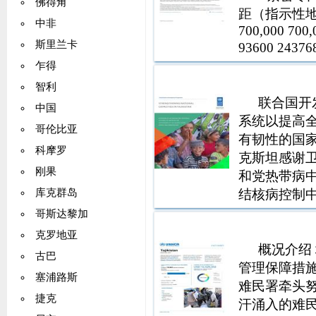
佛得角
距（指示性地）
中非
700,000 700
斯里兰卡
93600 24
联合基金的
乍得
智利
联合国开
中国
系统以提高
哥伦比亚
有韧性的国家
科摩罗
克斯坦感谢
刚果
和党热带病
结核病控制
库克群岛
织和塔吉克
哥斯达黎加
咨询在全球
克罗地亚
社会合作伙
概况介绍 
古巴
管理保障措
塞浦路斯
难民署牵头
捷克
汗涌入的难民风