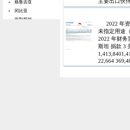
主要出口伙
格鲁吉亚
斯坦出口的四分
冈比亚
而 5 年平均
巴勒斯坦
2022
德国
未指定用途（
加纳
2022 年财务需
斯坦 捐款 3 
基里巴斯
1,413,840
希腊
22,664 369,4
格陵兰
格林纳达
瓜德罗普岛
关岛
危地马拉
几内亚
圭亚那
海地