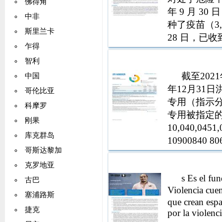
佛得角
年 9 月 30 
中非
种了疫苗（3,3
斯里兰卡
28 日，已收
乍得
以支持洪都
智利
截至202
中国
年12月31
哥伦比亚
专用（指示
科摩罗
专用被指定的专用
刚果
10,040,0451
库克群岛
10900840
哥斯达黎加
基金小计指示
克罗地亚
s Es el fu
古巴
Violencia cu
塞浦路斯
que crean esp
捷克
por la violen