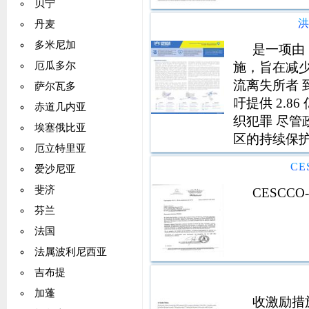
贝宁
丹麦
多米尼加
是一项由 
施，旨在减少
厄瓜多尔
流离失所者 到 
萨尔瓦多
吁提供 2.
赤道几内亚
织犯罪 尽管
埃塞俄比亚
区的持续保
厄立特里亚
的侵犯人权行
CE
爱沙尼亚
4 月在科尔
斐济
CESCCO
芬兰
法国
法属波利尼西亚
吉布提
加蓬
收激励措