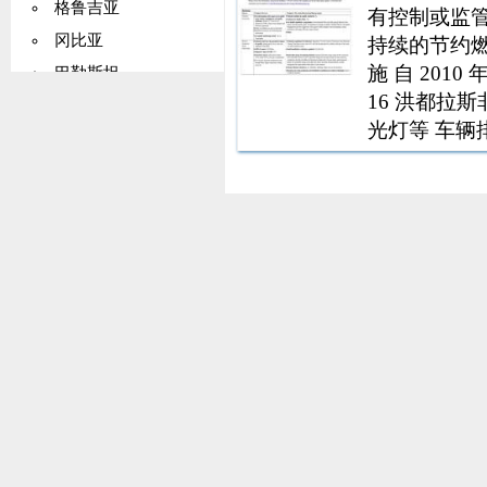
格鲁吉亚
有控制或监
冈比亚
持续的节约
施 自 20
巴勒斯坦
16 洪都拉
德国
光灯等 车辆
加纳
放的气体污
基里巴斯
现过，因此应进
希腊
格陵兰
格林纳达
瓜德罗普岛
关岛
危地马拉
几内亚
圭亚那
海地