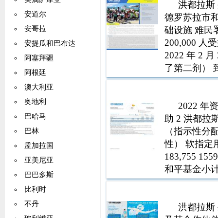
洪都拉斯 
安道尔
德罗苏拉市
础设施 难民
安哥拉
200,000 人
安提瓜和巴布达
2022 年 2 
阿塞拜疆
了第二剂） 到 
阿根廷
呼吁提供 2.8
澳大利亚
奥地利
2022 年
巴哈马
助 2 洪都拉斯
（指示性分配
巴林
性） 软指定用
孟加拉国
183,755 
亚美尼亚
和平基金小计指示
巴巴多斯
2571638 292
比利时
不丹
洪都拉斯 外