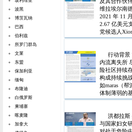
及其合作伙
玻利维亚
维拉埃尔南德
波黑
2021 年 1
博茨瓦纳
2.67 亿
巴西
党候选人Xio
伯利兹
来第一位左派
所罗门群岛
文莱
行动背景
内流离失所 
东盟
险社区持续
保加利亚
构成持续挑
缅甸
如maras
布隆迪
体制薄弱的
白俄罗斯
领土控制 
柬埔寨
解决驱逐因素 
底以
洪都拉斯 外
喀麦隆
与国家妇女研
加拿大
对处于危险中的