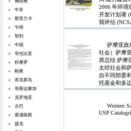
佛得角
144357 1391
2006 年环
106872 5641
中非
开发计划署 (
425％2605％
斯里兰卡
我评估 (NC
300％16893％
乍得
设和主流化 
47503038332
智利
24386 24274
242745 2438
萨摩亚政
中国
0273 10687
社会）萨摩
哥伦比亚
求组合预测行 
席总结 萨
科摩罗
MW 柴油机
太经社会和萨摩
刚果
电总量 7 
自不同部委
库克群岛
生能源总量 10 
托基金和多
Hydro Solar 
哥斯达黎加
其他政要 
300% 25075 
包括在创新
克罗地亚
2013 300％1
权，包括将
Western S
古巴
18566 5 5 13
USP Catalogri
塞浦路斯
7602 5372 01
300％27400 5
捷克
413478 40549