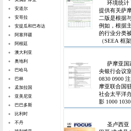
环境统计 
安道尔
提供有关萨
二版是根据
安哥拉
例如，根据
安提瓜和巴布达
的行业分类被
阿塞拜疆
（SEEA 框
阿根廷
境中抽取以支
澳大利亚
（700%）被
奥地利
萨摩亚国
巴哈马
央银行会议室 1
0830 0900 
巴林
摩亚联合国驻地
孟加拉国
社会太平洋办事处
亚美尼亚
影 1000 1
巴巴多斯
KVA
比利时
不丹
圣卢西亚 