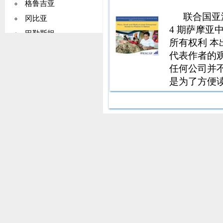
12839 40139
格鲁吉亚
40139137117
联合国亚
冈比亚
314％3155％
4 期萨摩亚
巴勒斯坦
9953 4388 70
所有权利 
4388 7008 
德国
代表作者的
需求混合预测行
加纳
任何公司并
总需求增长，
基里巴斯
是为了方便
kW 6 现有
或任何外部
希腊
计 9 总计
查询可发送至D
格陵兰
油柴油柴油阳光WO
及太平洋经
格林纳达
005/80 000 0
003/2013287
瓜德罗普岛
003/2013287
关岛
00/20132013
3472875 364
危地马拉
150000 45000
几内亚
4,758600 4,7
圭亚那
556％1607％
海地
11273％10736