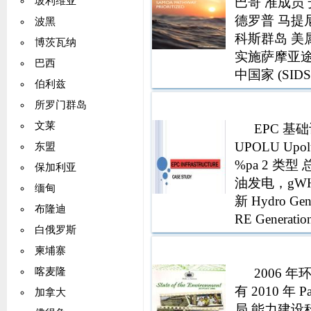
巴哥 准成员
玻利维亚
德罗普 马提
波黑
科斯群岛 美
博茨瓦纳
实施萨摩亚
巴西
中国家 (S
伯利兹
安全及其他
所罗门群岛
遗产 CLME
文莱
EPC 
UPOLU Up
东盟
%pa 2 类型 
保加利亚
油发电，gWH 
缅甸
新 Hydro Gen
布隆迪
RE Genera
白俄罗斯
300% 159235
141478 3400
柬埔寨
47567 8477 
2006
喀麦隆
300％300％04
有 2010 年
加拿大
47567 47567
局 能力建设科的封