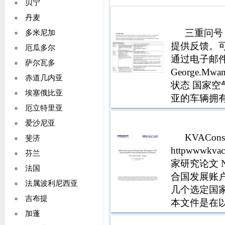
贝宁
2857％2774
丹麦
2016 300％216
三重问号
多米尼加
300％26602 5
提供反馈。可
774 5461 679
厄瓜多尔
通过电子邮件发送至
7795 7795 77
萨尔瓦多
6795 7795 77
George.M
赤道几内亚
7795 77950 7
状态 国家空
7795 774 679
埃塞俄比亚
亚的车辆拥有
Lavai Sa
厄立特里亚
响空气质量的行
类型总发电量，
28% 电力
爱沙尼亚
电需要，gWH 
KVACons
斐济
计新水电发电
httpwwwk
芬兰
能源 第 9 代
家研究论文 Nad
11 1 2013 31
法国
合国发展账
129% 11567 0
法属波利尼西亚
几个选定国
0 0262 215% 
吉布提
本文件是在以下顾
2023 500% 18
2019 500％15
加蓬
文件中表达