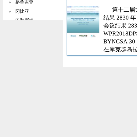
立的议会民主
格鲁吉亚
第十二届
冈比亚
结果 2830 年
巴勒斯坦
会议结果 283
德国
WPR2018
加纳
BYNCSA 3
基里巴斯
在库克群岛
文件 它强
希腊
格陵兰
格林纳达
瓜德罗普岛
关岛
危地马拉
几内亚
圭亚那
海地