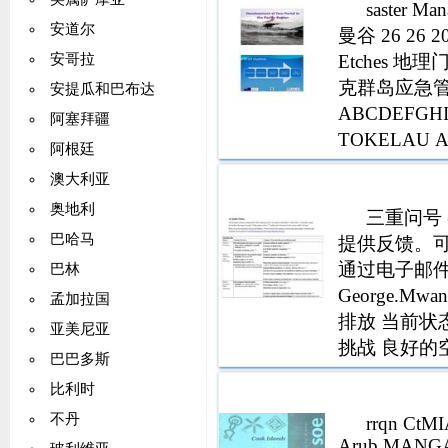
saster M
安道尔
曼谷 26 26 2
Etches
安哥拉
克群岛应急
安提瓜和巴布达
ABCDEFG
阿塞拜疆
TOKELAU At
阿根廷
澳大利亚
奥地利
三重问号 
巴哈马
提供反馈。可
通过电子邮件发送至
巴林
George.M
孟加拉国
排放 当前状
亚美尼亚
挑战 良好的
巴巴多斯
国家 GDP 1
比利时
不丹
rrqn CtMI
Arub MANGAI