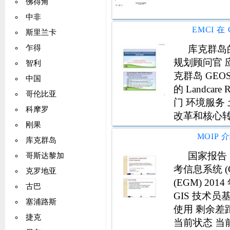
佛得角
中非
斯里兰卡
库克群岛的现
乍得
规划顾问官 
智利
克群岛 GEOSG
中国
的 Landcar
哥伦比亚
门 环境服务 
科摩罗
改革和核心转型
刚果
服务的私有
MOIP
库克群岛
国家报告
哥斯达黎加
考信息系统 (
克罗地亚
(EGM) 2014
古巴
GIS 技术员
塞浦路斯
使用 剩余差
捷克
当前状态 当