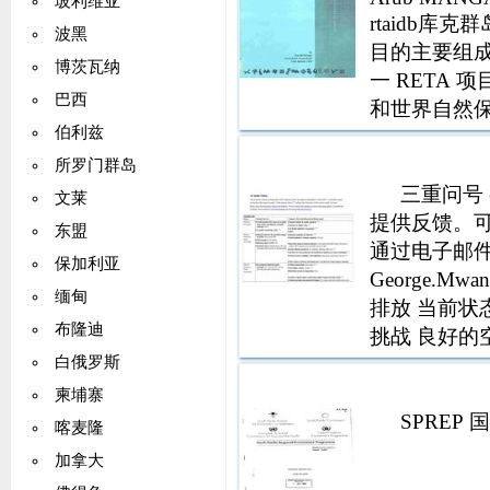
玻利维亚
rtaidb库
波黑
目的主要组
博茨瓦纳
一 RETA
巴西
和世界自然保
伯利兹
所罗门群岛
三重问号 
文莱
提供反馈。可
东盟
通过电子邮件发送至
保加利亚
George.M
缅甸
排放 当前状
布隆迪
挑战 良好的
国家 GDP 1
白俄罗斯
柬埔寨
SPREP 
喀麦隆
加拿大