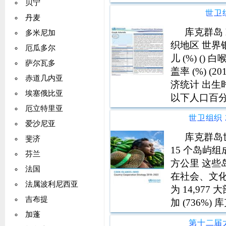
贝宁
岛 (ICI) 
世卫
丹麦
库克群岛 h
多米尼加
织地区 世界
厄瓜多尔
儿 (%) ()
萨尔瓦多
盖率 (%) (20
赤道几内亚
济统计 出生时
埃塞俄比亚
以下人口百分比 
厄立特里亚
爱沙尼亚
库克群岛世
斐济
15 个岛屿
芬兰
方公里 这些
法国
在社会、文化
法属波利尼西亚
为 14,9
吉布提
加 (736
在与库克群
加蓬