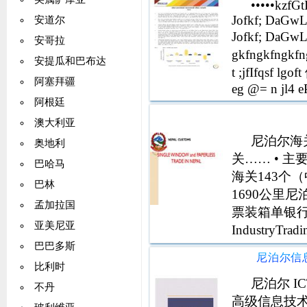
•••••kzfGt
Jofkf; DaGwL;
安道尔
Jofkf; DaGwL;
安哥拉
gkfngkfngkf
安提瓜和巴布达
t ;jfIfqsf lg
阿塞拜疆
eg @= n jl4 ePs
;flx jif gkfnsf
阿根廷
Jofkf 3f6f sfo
澳大利亚
xsf lyof lrq @
尼泊尔海
奥地利
sf8 ) nfv cdls
关…… • 主
g kToIf jblzs 
巴哈马
海关143个（
Pl;of kzfGt If
巴林
Gfkfndf ;aeGbf
1690公里
孟加拉国
xof 。 ;g @) d
票装箱单银行文
亚美尼亚
qmdzM @ xof 
Industry
sDkgLx?n dVo 
NEPAL C
巴巴多斯
aflxlPsf nuf
易出口发票 
比利时
cfkmgf eG;f b
尼泊尔 IC
不丹
Ifqsf cf;t e
高级信息技术委员