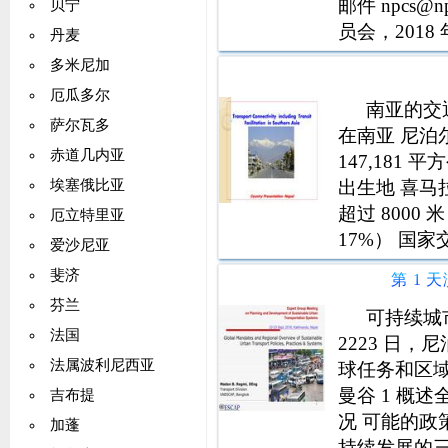
邮件 npcs@
贝宁
员会，201
丹麦
输入由 NARMA 
多米尼加
厄瓜多尔
南亚的交
萨尔瓦多
在南亚 尼泊
赤道几内亚
147,181 
出生地 喜马
埃塞俄比亚
超过 800
厄立特里亚
17%） 国家
爱沙尼亚
域和次区域
斐济
第 1 
机场，完全
芬兰
可持续城市
法国
2223 日
法属波利尼西亚
球任务和区域概述
曼谷 1 概
吉布提
况 可能的政策
加蓬
持续发展的三大