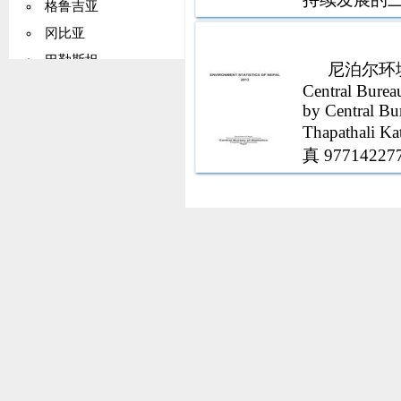
格鲁吉亚
个具体目标（
冈比亚
巴勒斯坦
尼泊尔环
德国
Central Burea
by Central Bu
加纳
Thapathali 
基里巴斯
真 977142277
希腊
格陵兰
格林纳达
瓜德罗普岛
关岛
危地马拉
几内亚
圭亚那
海地