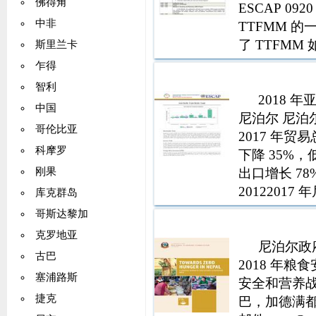
佛得角
ESCAP 092
Intellige
中非
TTFMM 
PTA 优惠贸
了 TTFM
斯里兰卡
在总出口中的份
贸易便利化 模
伴的进口在总
乍得
过 20101
智利
2018 
WTO 义务的
中国
尼泊尔 尼泊尔
效应用的税
哥伦比亚
2017 年贸易
有）。具有
科摩罗
下降 35%，
平均，数据为
出口增长 7
刚果
资报告 (AP
20122017
escaptid@un
库克群岛
年增长 175
哥斯达黎加
克罗地亚
尼泊尔政
古巴
2018 年粮
塞浦路斯
安全和营养战
捷克
巴，加德满都 电话