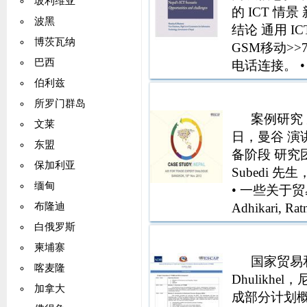
玻利维亚
cf;t @= xsf 5
的 ICT 情
波黑
xsf gkfnsf 
结论 通用 I
博茨瓦纳
率），h;n gkfnsf
GSM移动>>7
eG;f bnfO klg 
巴西
电话连接。 • 
lrq 。 gkfnn em0
越 E
伯利兹
Pl;of kzfGt If
所罗门群岛
5 。 sfofGjogsf
案例研究 
文莱
Pl;ofkzfGt If
日，曼谷 演讲
东盟
lgoft cfkm usf
备阶段 研究团队 
gkfnn cfkmgf s
保加利亚
Subedi 先
usf ;bo fi6x?a
缅甸
• 一些关于
;bo fi6x?df ug
Adhikari
布隆迪
dVo ;rsx? 2
行独立评估的方
白俄罗斯
lrq kToIf jblz
lrq ;fljWok
柬埔寨
国家贸易和
平均 %） 外向
喀麦隆
Dhulikhel，
平均 %） 43
加拿大
成部分计划概述
% 印度 中国