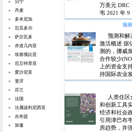
贝宁
万美元 DRC 1
丹麦
韦 2021 
多米尼加
施，包括疫苗
预
厄瓜多尔
预测和解
萨尔瓦多
激活概述 
赤道几内亚
测的，挪威发
埃塞俄比亚
合作较少(N
厄立特里亚
上的资金支持
爱沙尼亚
持国际农业发
预期行动计划
斐济
区是根据风
芬兰
人类住区
法国
和创新工具实
法属波利尼西亚
经济和社会政
吉布提
引用津巴布
加蓬
房趋势，并