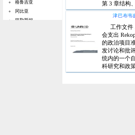
格鲁吉亚
第 3 章结
与住房金融
冈比亚
寻求住房者提
巴勒斯坦
现有的信贷
工作文件 2
德国
会支出 Reko
加纳
的政治项目准备
基里巴斯
发讨论和批评
希腊
统内的一个
科研究和政
格陵兰
包容和正义是发展
格林纳达
瓜德罗普岛
关岛
危地马拉
几内亚
圭亚那
海地