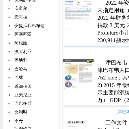
2022
安道尔
未指定用途（
2022 年财务
安哥拉
捐款 3 美元 
安提瓜和巴布达
Profuturo
阿塞拜疆
230,911指示性
阿根廷
澳大利亚
奥地利
津巴布韦 
巴哈马
津巴布韦人口为
762 kto
巴林
2) 2015 年最
孟加拉国
示主要能源统
亚美尼亚
万） GDP（2
巴巴多斯
1415 673 1
津巴
比利时
不丹
工作文件 