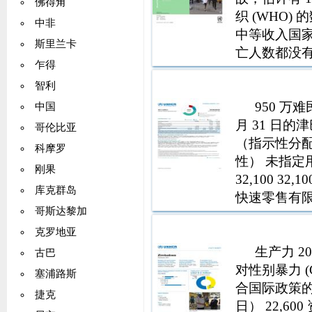
佛得角
织 (WHO
中非
中等收入国家
斯里兰卡
亡人数都没有
乍得
据，津巴布
智利
升，2019 
950 万难
中国
月 31 日的
哥伦比亚
（指示性分配
科摩罗
性） 未指定用途 6
刚果
32,100 32,
库克群岛
快速零售有限
哥斯达黎加
韦斯委
克罗地亚
生产力 
古巴
对性别暴力 
塞浦路斯
合国际政策的
捷克
日） 22,60