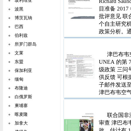
Richard 
玻利维亚
目准备 201
波黑
批评意见 联
博茨瓦纳
个自主研究
巴西
政策分析。
伯利兹
义是发展思维、政策
所罗门群岛
文莱
津巴布韦空
UNEA 的
东盟
级政策 三问
保加利亚
供反馈 可根
缅甸
子邮件发送至 Ver
布隆迪
津巴布韦空气
白俄罗斯
览，包括主要
柬埔寨
联合国非
喀麦隆
审查 津巴布韦
加拿大
故，估计有 1