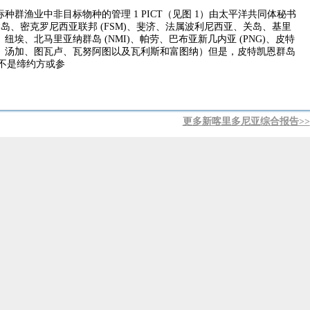
标种群渔业中非目标物种的管理 1 PICT（见图 1）由太平洋共同体秘书
群岛、密克罗尼西亚联邦 (FSM)、斐济、法属波利尼西亚、关岛、基里
埃、北马里亚纳群岛 (NMI)、帕劳、巴布亚新几内亚 (PNG)、皮特
、汤加、图瓦卢、瓦努阿图以及瓦利斯和富图纳）但是，皮特凯恩群岛
它不是缔约方或参
更多新喀里多尼亚综合报告>>