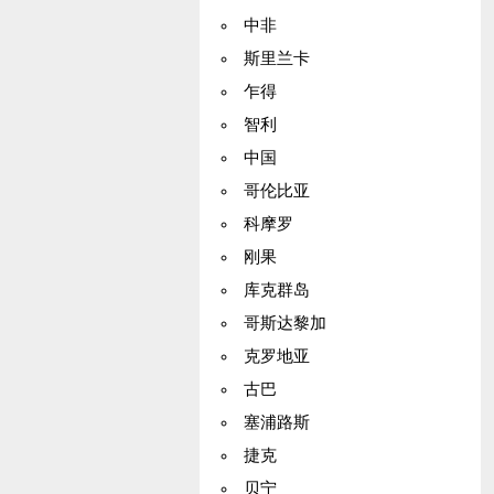
中非
斯里兰卡
乍得
智利
中国
哥伦比亚
科摩罗
刚果
库克群岛
哥斯达黎加
克罗地亚
古巴
塞浦路斯
捷克
贝宁