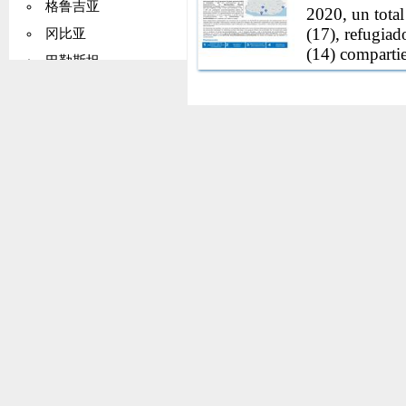
格鲁吉亚
semestre de 2
2020, un total
personas de in
(17), refugiad
冈比亚
(14) comparti
idiomas, orien
巴勒斯坦
德国
加纳
基里巴斯
希腊
格陵兰
格林纳达
瓜德罗普岛
关岛
危地马拉
几内亚
圭亚那
海地