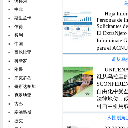
佛得角
乌
和实物 难民
中非
Hoja Infor
斯里兰卡
Personas de I
Solicitantes 
乍得
El ExtraNjer
智利
Informinate G
中国
para el ACN
哥伦比亚
comparacin con
谁从乌
ao。 Asimismo,
科摩罗
refugiados y s
UNITEN
刚果
52.03% Refugi
谁从乌拉圭的贸
库克群岛
en datos de Di
SCONFERE
哥斯达黎加
Estimacin bas
自由化中受
45.14% 36% M
克罗地亚
法律地位，
4％3％2％2％04 
古巴
可自由引用
月2日，6,425 2，
塞浦路斯
秘书处的引
14,908 14,06
UNITED NA
捷克
Informativa 