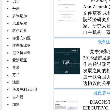
30 2000)
贝宁
NACIONALI
Ann Zam
委内瑞拉 (38%
丹麦
文件草案 未
(8%) Refugiad
多米尼加
院经济研究所
asilo Cuba
厄瓜多尔
家、研究人员和
伦比亚 Siri
萨尔瓦多
自主机构，
Camern 
研究，其工
赤道几内亚
西 Nuevas sol
竞争
6,2,397 662 2
和政治对
埃塞俄比亚
114 173 1,
竞争法和
厄立特里亚
埃拉诺全部决策reco
2016促进
爱沙尼亚
nuevas ockitu
作是通过政
斐济
de personalas 
发展之间的
desaceleracin 
芬兰
属于联合国大
del cierre de 
法国
边协议的公
intensificacin
们的发展需
法属波利尼西亚
la poblacin en
难民署乌
不一定反映
que arribaron
吉布提
encontraban r
DIAGNST
式并不意味
加蓬
recrudecimien
EJECUTIVO 