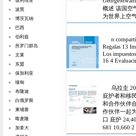
GeorgeMw
玻利维亚
概述 该国空
波黑
为世界上空气
博茨瓦纳
年以来种植
巴西
问题）；蒙
伯利兹
n comparti
Regalas 13 Im
所罗门群岛
Los impuestos
文莱
16 4 Evaluaci
东盟
保加利亚
缅甸
乌拉圭 20
布隆迪
庇护者和移
白俄罗斯
和合作伙伴
柬埔寨
作伙伴一起
口 庇护 24
喀麦隆
681 10,66
加拿大
月 无国籍身