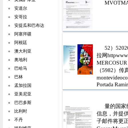
MVOTM
安道尔
安哥拉
安提瓜和巴布达
阿塞拜疆
阿根廷
52）5202
澳大利亚
拉网httpwwwp
奥地利
MERCOSUR
巴哈马
（5982）传真：
montevideo
巴林
Portada Ramir
孟加拉国
亚美尼亚
巴巴多斯
量的国家级
比利时
信息，并提供
不丹
子邮件将更正和评