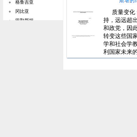
斯堪的
格鲁吉亚
明出处 如
质量变化
冈比亚
持，远远超
巴勒斯坦
和政党，因
德国
转变这些国家
加纳
学和社会学
基里巴斯
利国家未来的工作在
希腊
1995 年 6 
格陵兰
的纳维亚福
格林纳达
瓜德罗普岛
关岛
危地马拉
几内亚
圭亚那
海地