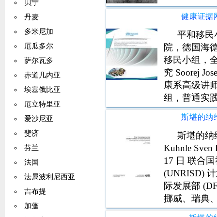
贝宁
丹麦
多米尼加
平和移民
院，德国海德堡
厄瓜多尔
移民小组，
萨尔瓦多
究 Soorej 
赤道几内亚
康系高级讲师 
埃塞俄比亚
组，普通实践和卫
厄立特里亚
Heidelberg, G
爱沙尼亚
斐济
斯堪的纳维
Kuhnle Sv
芬兰
17 日 联
法国
(UNRISD
法属波利尼西亚
际发展部 (D
吉布提
挪威、瑞典、
加蓬
出版物的简