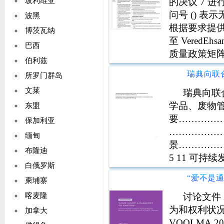
的决议 7 
玻利维亚
问号 () 
波黑
根据要求提供
博茨瓦纳
至 VeredEhs
巴西
质量政策矩阵
伯利兹
括主要的空
所罗门群岛
文莱
瑞典向联合
学品、废物管
东盟
要…………
保加利亚
………………
缅甸
景…………
布隆迪
5 11 可
白俄罗斯
………………
柬埔寨
略与全球发
系…………
讨论文件
喀麦隆
13可持续发展
为和权利状况的扩
加拿大
VOOLMA