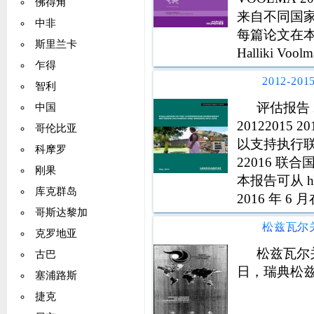
佛得角
来自不同国
中非
每篇论文在
斯里兰卡
Halliki
乍得
正义她在剑
智利
者论文发表
评估报告 
中国
2012201
哥伦比亚
以支持执行联
科摩罗
22016 联
刚果
本报告可从 htt
库克群岛
2016 年 
哥斯达黎加
2016 年
克罗地亚
松兹瓦尔关
古巴
日，瑞典松
塞浦路斯
捷克