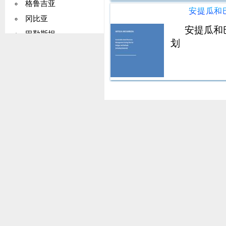
告和项目由 De
格鲁吉亚
冈比亚
安提瓜和
巴勒斯坦
划
德国
加纳
基里巴斯
希腊
格陵兰
格林纳达
瓜德罗普岛
关岛
危地马拉
几内亚
圭亚那
海地