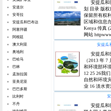
安提瓜和
安道尔
划 目录 版权
保留所有权
安哥拉
区域和信息办公室或
安提瓜和巴布达
Kenya 传真 (2
阿塞拜疆
网站 httpw
阿根廷
PSUP
安提瓜和
澳大利亚
奥地利
安提瓜和
巴哈马
（2013 年 7
和环境部环境司
巴林
12 25 26
孟加拉国
自然和环境灾害 
亚美尼亚
业 16 淡水
巴巴多斯
划1 20 26
比利时
不丹
安提瓜和巴