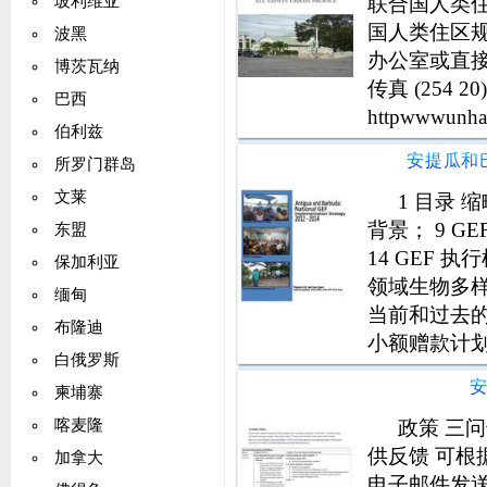
联合国人类住区
玻利维亚
国人类住区
波黑
办公室或直接从邮
博茨瓦纳
传真 (254 20)
巴西
httpwwwunha
伯利兹
所罗门群岛
文莱
1 目录 
背景； 9 GE
东盟
14 GEF 
保加利亚
领域生物多样性
缅甸
当前和过去的 GE
布隆迪
小额赠款计划 
白俄罗斯
的能力建设 2
柬埔寨
政策 三问
喀麦隆
供反馈 可根
加拿大
电子邮件发送至 V