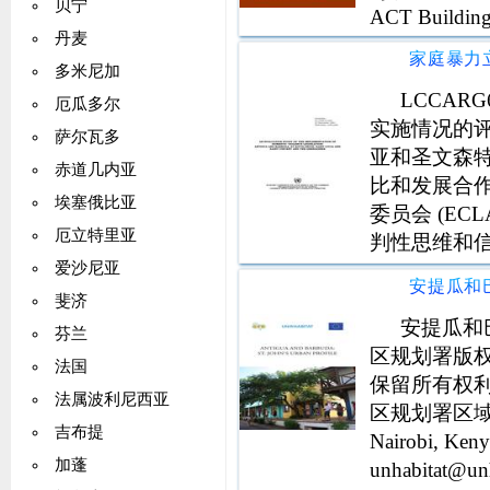
贝宁
ACT Building 
丹麦
多米尼加
LCCARG
厄瓜多尔
实施情况的
萨尔瓦多
亚和圣文森
赤道几内亚
比和发展合作
埃塞俄比亚
委员会 (E
厄立特里亚
判性思维和
出了新的见
爱沙尼亚
对东加勒比
斐济
安提瓜和
芬兰
区规划署版权所
法国
保留所有权
法属波利尼西亚
区规划署区域和信
吉布提
Nairobi, Ke
加蓬
unhabitat@