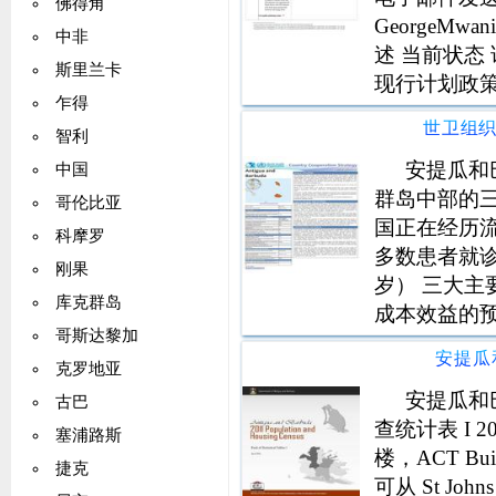
佛得角
GeorgeMw
中非
述 当前状态
斯里兰卡
现行计划政策
乍得
国家环境政策
世卫组
智利
和管理法，20
安提瓜和
中国
群岛中部的
哥伦比亚
国正在经历流
科摩罗
多数患者就诊
刚果
岁） 三大主
库克群岛
成本效益的
哥斯达黎加
包括 HIV
安提瓜
因 大约 7
克罗地亚
息、早产和
安提瓜和
古巴
查统计表 I 
塞浦路斯
楼，ACT Buil
捷克
可从 St Johns Ci