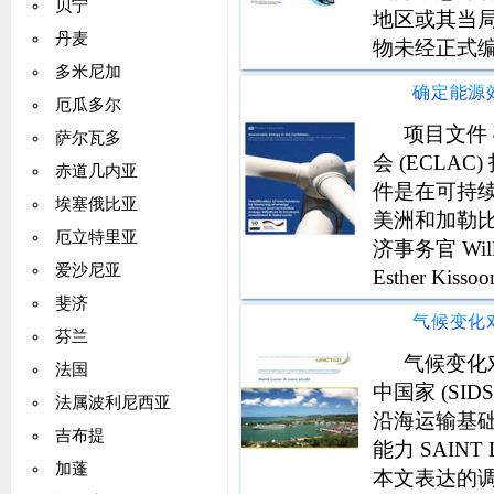
贝宁
地区或其当
丹麦
物未经正式编辑 UN
多米尼加
Saint L
鸣谢 解释前
厄瓜多尔
项目文件
萨尔瓦多
会 (ECL
赤道几内亚
件是在可持续发
埃塞俄比亚
美洲和加勒比
厄立特里亚
济事务官 Will
爱沙尼亚
Esther Kis
见 本文件中
斐济
芬兰
气候变化
法国
中国家 (SI
法属波利尼西亚
沿海运输基础
吉布提
能力 SAIN
加蓬
本文表达的