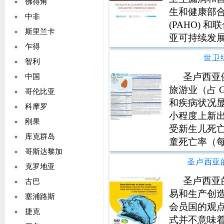
佛得角
生和健康部合
中非
(PAHO) 
斯里兰卡
亚可持续发展
乍得
供了资金支持
世卫
智利
业和一个部门
圣卢西亚
中国
旅游业（占 
哥伦比亚
和疾病状况显
科摩罗
小程度上新
刚果
受新生儿死亡
库克群岛
童死亡率（每 1
哥斯达黎加
2013 年登
毒暴发而增加
克罗地亚
圣卢西亚的
古巴
易和生产创
塞浦路斯
会员国的观
捷克
式并不意味