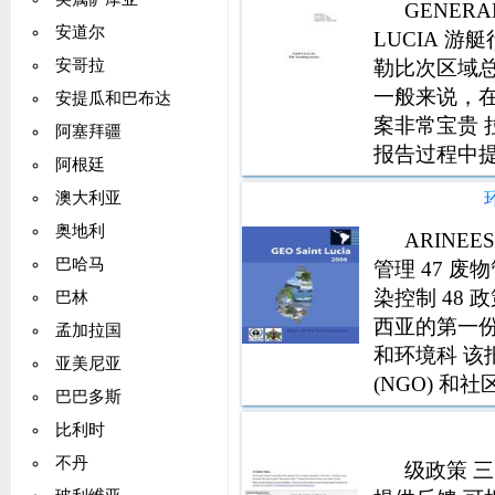
GENERAL
安道尔
LUCIA 游
勒比次区域
安哥拉
一般来说，
安提瓜和巴布达
案非常宝贵 拉加
阿塞拜疆
报告过程中
阿根廷
分编写的NET
澳大利亚
奥地利
ARINEE
巴哈马
管理 47 废
染控制 48 政策
巴林
西亚的第一
孟加拉国
和环境科 
亚美尼亚
(NGO) 和
巴巴多斯
统即海洋和沿
比利时
不丹
级政策 三