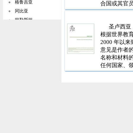
格鲁吉亚
合国或其官
图上材料的
冈比亚
区或其当局
巴勒斯坦
圣卢西亚
德国
根据世界教育论
加纳
2000 年以
基里巴斯
意见是作者
希腊
名称和材料
任何国家、
格陵兰
界或边界划定
格林纳达
年国家审查报
瓜德罗普岛
关岛
危地马拉
几内亚
圭亚那
海地