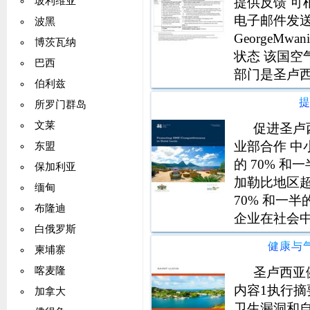
提供反馈 可
玻利维亚
电子邮件发送至 V
波黑
GeorgeMw
博茨瓦纳
状态 该国空
巴西
部门是圣卢
伯利兹
参考了 19
所罗门群岛
其次是能源部
文莱
促进圣卢西
业部合作 中
东盟
的 70% 和
保加利亚
加勒比地区超
缅甸
70% 和一
布隆迪
企业在社会
白俄罗斯
部分劳动力
健康与气
柬埔寨
育程度较低的
圣卢西亚
喀麦隆
内容1执行摘
加拿大
卫生漏洞和