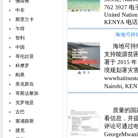
佛得角
762 3927 电
中非
United Natio
斯里兰卡
KENYA 电话
乍得
智利
海地可持
中国
支持能源贫困
哥伦比亚
署于 2015
科摩罗
境规划署灾害和冲
刚果
wwwhaitisu
库克群岛
Nairobi, KE
3927
哥斯达黎加
克罗地亚
质量的国家
古巴
看信息，并提
塞浦路斯
评论可通过电子邮
捷克
GeorgeMw