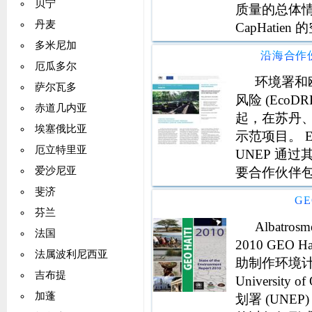
贝宁
质量的总体情况
丹麦
CapHat
平，主要来
多米尼加
作为不可靠
厄瓜多尔
环境署和
萨尔瓦多
风险 (Eco
赤道几内亚
起，在苏丹
埃塞俄比亚
示范项目。 
厄立特里亚
UNEP 通
要合作伙伴包括
爱沙尼亚
特港市 改善手
斐济
G
萨鲁特港 Reef
芬兰
Albatros
法国
2010 GEO Ha
法属波利尼西亚
助制作环境计
吉布提
University
加蓬
划署 (UN