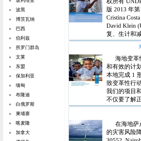
权所有 UNDP
玻利维亚
版 2013 年第 1
波黑
Cristina Co
博茨瓦纳
David Kle
巴西
复、生计和减贫
伯利兹
所罗门群岛
文莱
海地变革
和有效的计
东盟
本地完成 1
保加利亚
致变革性行
缅甸
我们的项目
布隆迪
不仅要了解
白俄罗斯
会错过整个部
柬埔寨
Ocer，世
提供证据
在海地萨卢
喀麦隆
的灾害风险降低
加拿大
30552, Nair