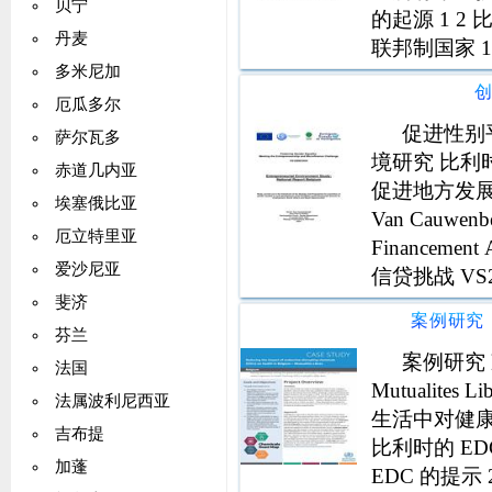
贝宁
的起源 1 2 
丹麦
联邦制国家 1
多米尼加
联邦的结构州 
厄瓜多尔
促进性别平
萨尔瓦多
境研究 比利
赤道几内亚
促进地方发展
埃塞俄比亚
Van Cauwen
厄立特里亚
Financeme
爱沙尼亚
信贷挑战 VS
方发展中的
斐济
芬兰
案例研究 
法国
Mutualit
法属波利尼西亚
生活中对健康
吉布提
比利时的 E
加蓬
EDC 的提