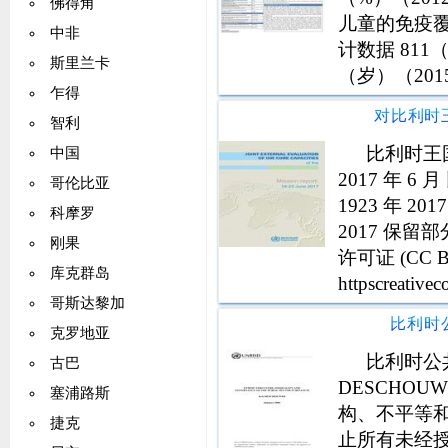
佛得角
儿童的免疫覆
中非
计数据 811
斯里兰卡
（岁）（201
乍得
（2015年）
智利
比利时王国
中国
2017 年 
哥伦比亚
1923 年 20
科摩罗
2017 保留部分权
刚果
许可证 (CC B
库克群岛
httpscreati
哥斯达黎加
比利时
克罗地亚
比利时公
古巴
DESCHOUW
塞浦路斯
构、不平等和
捷克
止所有未经授