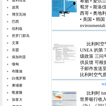
希腊 • 爱尔兰
玻利维亚
萄牙 • 斯洛伐
波黑
西哥 • 奥地利
博茨瓦纳
• 美国 • 韩
巴西
nvironme
伯利兹
所罗门群岛
文莱
比利时空气
UNEA 的
东盟
级政策 三问
保加利亚
供反馈 可根
缅甸
子邮件发送至 Ver
布隆迪
比利时空气质
白俄罗斯
情况, 包括
W
柬埔寨
比利时 ht
喀麦隆
世界银行收入
加拿大
（%）（2012