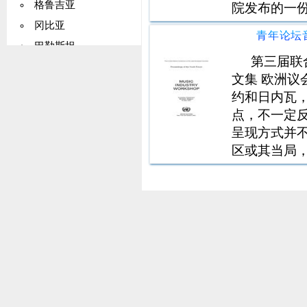
格鲁吉亚
院发布的一
众对内分泌干扰
冈比亚
员会于 201
巴勒斯坦
第三届联
德国
文集 欧洲议会 
加纳
约和日内瓦，2
基里巴斯
点，不一定
希腊
呈现方式并
区或其当局
格陵兰
何形式的保
格林纳达
何特定目的不作
瓜德罗普岛
关岛
危地马拉
几内亚
圭亚那
海地