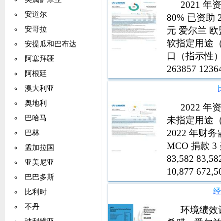
2021 年
安道尔
80% 已资助 2
元 爱尔兰 
安哥拉
软指定用途（
安提瓜和巴布达
口（指示性）未
阿塞拜疆
263857 123
阿根廷
223703 3276
澳大利亚
奥地利
2022
巴哈马
未指定用途（
2022 年财务需
巴林
MCO 捐款 
孟加拉国
83,582 83
亚美尼亚
10,877 672,
巴巴多斯
比利时
不丹
环境绩效评