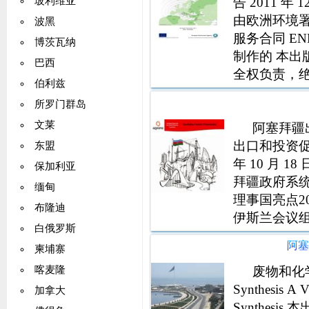
告 2011 
玻利维亚
由欧洲环境署实
波黑
服务合同 EN
博茨瓦纳
制作的 本出版物的
巴西
全权负责，
伯利兹
ENPISEIS 项目 
所罗门群岛
文莱
阿塞拜疆
出口和投资促进基
东盟
年 10 月 1
保加利亚
拜疆政府系统
缅甸
理事国亮点2
布隆迪
伊斯兰会议组
白俄罗斯
个歌剧院 19
阿
柬埔寨
法
废物和化学
喀麦隆
Synthesis 
加拿大
Synthe