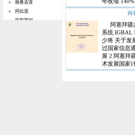
年收缩 140
格鲁吉亚
阿塞拜疆是
冈比亚
阿
国出口总额的
巴勒斯坦
阿塞拜疆
德国
系统 IGBA
加纳
少将 关于发
过国家信息通信
基里巴斯
展 2 阿塞
希腊
术发展国家计划的
格陵兰
疆共和国关于
格林纳达
塞拜疆共和
瓜德罗普岛
关岛
危地马拉
几内亚
圭亚那
海地