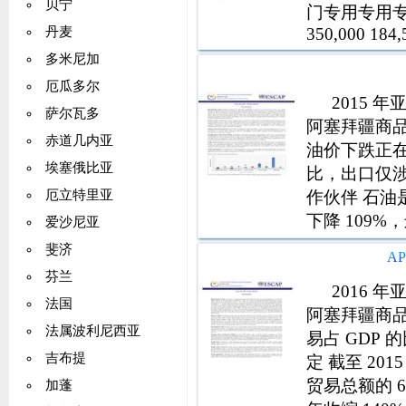
贝宁
门专用专用专用700
350,000 184,
丹麦
多米尼加
厄瓜多尔
2015
萨尔瓦多
阿塞拜疆商
赤道几内亚
油价下跌正
埃塞俄比亚
比，出口仅涉及 
作伙伴 石油是
厄立特里亚
下降 109%，
爱沙尼亚
伙伴是意大
斐济
A
的一半 (50%
芬兰
2016
法国
阿塞拜疆商
法属波利尼西亚
易占 GDP
吉布提
定 截至 2
贸易总额的 6
加蓬