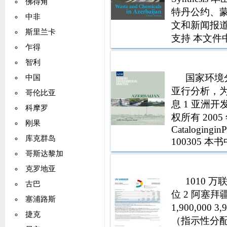
佛得角
特丹公约、
中非
文和新闻报道
斯里兰卡
支持 本文
乍得
织和政府的
智利
物和化学品
国家环境分
中国
亚行分析，
哥伦比亚
息 1 亚洲开
科摩罗
权所有 20
刚果
CataloginginP
库克群岛
100305
发银行或其
哥斯达黎加
克罗地亚
1010 
古巴
位 2 阿塞拜疆 
塞浦路斯
1,900,000
捷克
（指示性分配