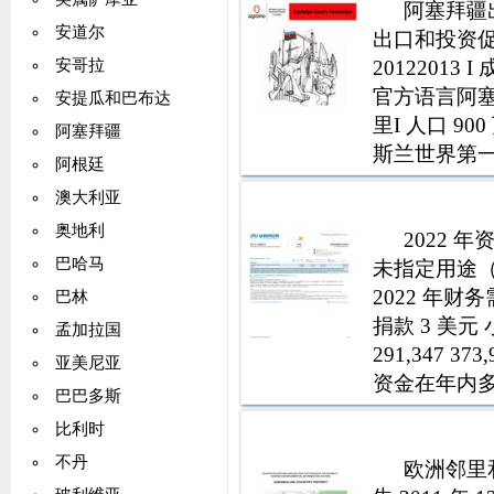
阿塞拜疆
安道尔
出口和投资促
20122013 I 
安哥拉
官方语言阿塞拜疆
安提瓜和巴布达
里I 人口 90
阿塞拜疆
斯兰世界第一个
阿根廷
妇女投票权 1
澳大利亚
奥地利
2022
巴哈马
未指定用途（
2022 年财务
巴林
捐款 3 美元 
孟加拉国
291,347 373
亚美尼亚
资金在年内
巴巴多斯
金。该资金
比利时
不丹
欧洲邻里