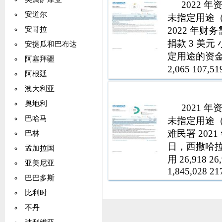
2022
安道尔
未指定用途（
2022 年财务
安哥拉
捐款 3 美
安提瓜和巴布达
定用途的资金分配和
阿塞拜疆
2,065 10
阿根廷
和重新分配
澳大利亚
奥地利
2021
巴哈马
未指定用途（
难民署 2021 
巴林
日，西撒哈拉 
孟加拉国
用 26,918 
亚美尼亚
1,845,028 21
巴巴多斯
比利时
不丹