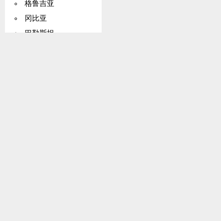
格鲁吉亚
冈比亚
巴勒斯坦
德国
加纳
基里巴斯
希腊
格陵兰
格林纳达
瓜德罗普岛
关岛
危地马拉
几内亚
圭亚那
海地