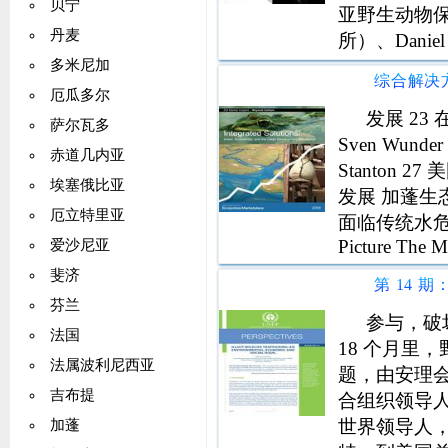
贝宁
亚野生动物保
丹麦
所）、Dani
Kenneth 
多米尼加
厄瓜多尔
发展 23
萨尔瓦多
Sven Wun
赤道几内亚
Stanton 2
埃塞俄比亚
发展 加蓬生态系
厄立特里亚
面临传统水危机的障
Picture The M
爱沙尼亚
斐济
芬兰
参与，破
法国
18 个月里
法属波利尼西亚
题，由安理
吉布提
合组织领导
世界领导人，
加蓬