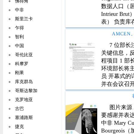
佛得角
数据人口（居民
中非
Intrieur
斯里兰卡
表） 负责库
乍得
智利
7 位部
中国
关键信息，反
哥伦比亚
程项目 1 部长
科摩罗
环境部长将主
刚果
员 开幕式的详
库克群岛
并在会议召
哥斯达黎加
团成员 他随
位开幕发言者
克罗地亚
图片来源 Ai
古巴
要感谢并表
塞浦路斯
中非 Mary 
捷克
Bourgeoi