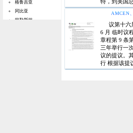
特，到美国
格鲁吉亚
意识到此类
冈比亚
界上一些人口数
巴勒斯坦
物种，但野
议第十六届
德国
6 月 临时议
加纳
章程第 9 
基里巴斯
三年举行一
议的提议。其第
希腊
行 根据该提议
格陵兰
日在利伯维尔举
格林纳达
瓜德罗普岛
关岛
危地马拉
几内亚
圭亚那
海地