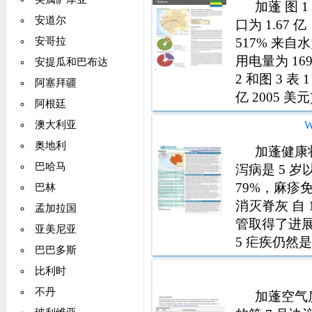
加蓬 图 
安道尔
口为 1.67 
517% 来自水
安哥拉
用电量为 169
安提瓜和巴布达
2 和图 3 表
阿塞拜疆
亿 2005 美元)
阿根廷
澳大利亚
奥地利
加蓬健康
巴哈马
泻病是 5 岁
79%，麻疹免
巴林
消灭脊灰 自
孟加拉国
管取得了进展
亚美尼亚
5 疟疾仍然
巴巴多斯
200 000 (
比利时
人
不丹
加蓬空气质