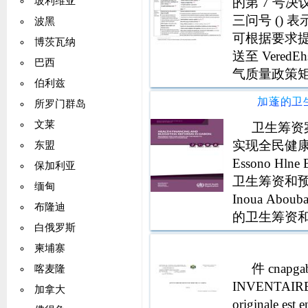
的第 7 号
玻利维亚
三问号 ()
波黑
可根据要求提
博茨瓦纳
送至 VeredEh
巴西
气质量政策矩
伯利兹
包括主要空气
所罗门群岛
文莱
卫生筹资
实现全民健康覆盖
东盟
Essono Hln
保加利亚
卫生筹资和
缅甸
Inoua Abouba
布隆迪
的卫生筹资
白俄罗斯
柬埔寨
件 cnapg
喀麦隆
INVENTAIR
加拿大
originale