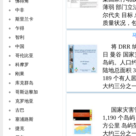
佛得角
薄弱 部门立
中非
尔代夫 目标
斯里兰卡
质量状况，
乍得
因为没有明
智利
经历来自陆
高楼破坏
将 DRR
中国
日 曼谷 国家
哥伦比亚
岛屿。人口约3
科摩罗
陆地总面积 30
刚果
189 个有人
库克群岛
大约三分之一
哥斯达黎加
6 目前 DRM
克罗地亚
国家灾害管
古巴
1,190 个岛
塞浦路斯
方公里 岛屿范围
捷克
大约三分之一