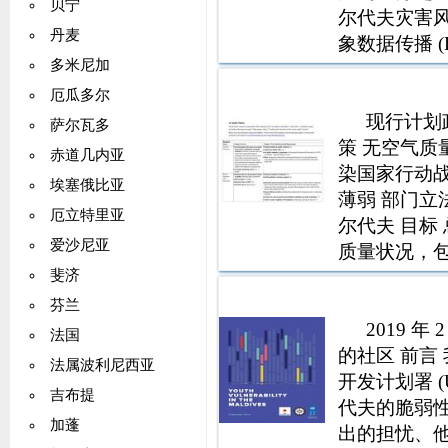
贝宁
尔代夫灾害风险
丹麦
象数据传播 
多米尼加
天气 在建立
厄瓜多尔
现行计划
萨尔瓦多
策 无空气质
赤道几内亚
染国家行动战
埃塞俄比亚
薄弱 部门立
厄立特里亚
尔代夫 目标
爱沙尼亚
质量状况，
因为没有明
斐济
经历来自陆
芬兰
高楼破坏
2019 
法国
的社区 前言
法属波利尼西亚
开发计划署 
吉布提
代夫的脆弱
加蓬
出的担忧、