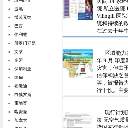
医院 14 家
玻利维亚
院 私立医院 Dh
波黑
Vilingi
博茨瓦纳
统和持续的政府
巴西
在过去十年中
伯利兹
热情员工 参
所罗门群岛
文莱
区域能力发
年 9 月 
东盟
灾害，但由
保加利亚
信仰和缺乏
缅甸
等，被报告
布隆迪
行干预。主要灾
白俄罗斯
踪，3,997
柬埔寨
（主要是基础
现行计划
喀麦隆
策 无空气质
加拿大
染国家行动战