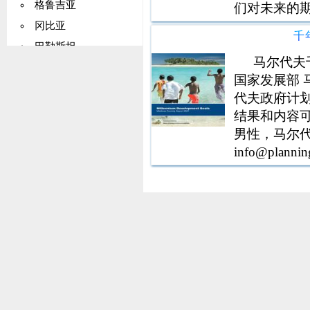
格鲁吉亚
们对未来的期望
间。青年代
冈比亚
千
的事实。与
巴勒斯坦
在
马尔代夫
德国
国家发展部 马
加纳
代夫政府计划
基里巴斯
结果和内容可
希腊
男性，马尔代夫 
info@plann
格陵兰
Shaig 设计和
格林纳达
瓜德罗普岛
关岛
危地马拉
几内亚
圭亚那
海地