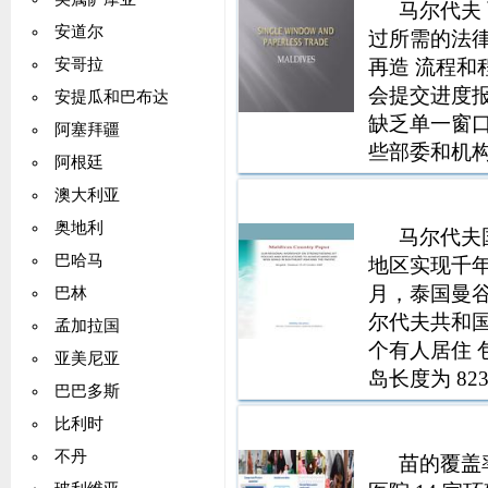
马尔代夫
安道尔
过所需的法律
再造 流程和
安哥拉
会提交进度报
安提瓜和巴布达
缺乏单一窗口的
阿塞拜疆
些部委和机构的
阿根廷
设施 6. 
澳大利亚
目 获得项目
奥地利
马尔代夫
巴哈马
地区实现千年发
月，泰国曼谷 M
巴林
尔代夫共和国是
孟加拉国
个有人居住 包
亚美尼亚
岛长度为 82
巴巴多斯
人口分布在
比利时
该国面积
不丹
苗的覆盖率