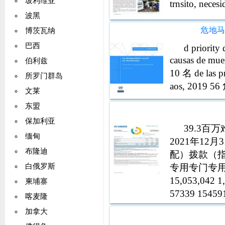
玻利维亚
trnsito, necesi
波黑
危地
博茨瓦纳
巴西
d priority
causas de mu
伯利兹
10 名 de las pr
所罗门群岛
aos, 2019 5
文莱
东盟
保加利亚
39.3百
缅甸
2021年1
布隆迪
配）拨款（
专用专门专用专用
白俄罗斯
15,053,042 
柬埔寨
57339 15
喀麦隆
和平基金的
加拿大