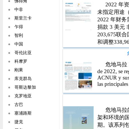
佛得角
2022
中非
未指定用途（
斯里兰卡
2022 年财务
捐款 3 美元
乍得
203,675联
智利
和调整338,962 
中国
哥伦比亚
科摩罗
危地马拉 Ene
刚果
de 2022, se re
ACNUR y sus s
库克群岛
las principal
哥斯达黎加
克罗地亚
古巴
危地马拉
塞浦路斯
架和环境的
捷克
期。该系列包