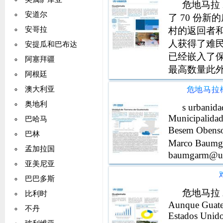
危地马拉 
安道尔
了 70 份
村的返回者
安哥拉
人获得了难民
安提瓜和巴布达
已经嵌入了
阿塞拜疆
最高数量此外
阿根廷
一部分的保护
危地马拉概
澳大利亚
月，危地马
奥地利
s urbanida
Municipalida
巴哈马
Besem Obe
巴林
Marco Baumga
孟加拉国
baumgarm@un
亚美尼亚
巴巴多斯
危地马拉 Agos
比利时
Aunque Guate
不丹
Estados Unido