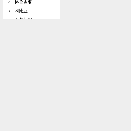
格鲁吉亚
冈比亚
巴勒斯坦
德国
加纳
基里巴斯
希腊
格陵兰
格林纳达
瓜德罗普岛
关岛
危地马拉
几内亚
圭亚那
海地