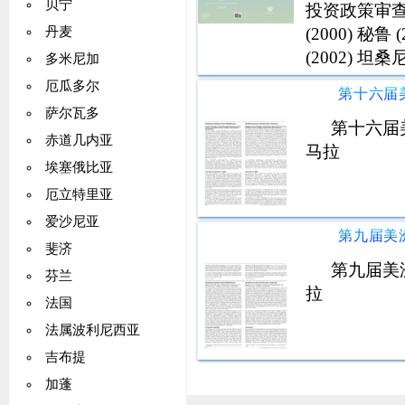
贝宁
投资政策审查 危
(2000) 秘鲁
丹麦
(2002) 坦桑尼
多米尼加
2003 尼泊尔 
厄瓜多尔
萨尔瓦多
第十六届
赤道几内亚
马拉
埃塞俄比亚
厄立特里亚
爱沙尼亚
斐济
第九届美
芬兰
拉
法国
法属波利尼西亚
吉布提
加蓬