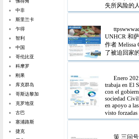
佛得角
失所风险的人 
中非
实体和国家
斯里兰卡
流
ttpswwwac
乍得
UNHCR 和萨
智利
作者 Meli
中国
了被迫回家的人的复原
哥伦比亚
科摩罗
刚果
Enero 20
trabaja en El
库克群岛
con el gobiern
哥斯达黎加
sociedad Civi
克罗地亚
en apoyo a las
visto forzada
古巴
debido a la
塞浦路斯
soluciones du
捷克
en base atene
策 三问号