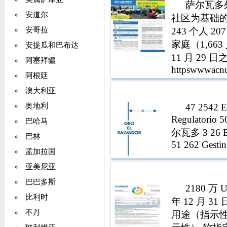
萨尔瓦多外
安道尔
社区为基础的
243 个人 
安哥拉
家庭（1,66
安提瓜和巴布达
11 月 29
阿塞拜疆
httpswwwacnu
阿根廷
澳大利亚
47 2542 El C
奥地利
Regulatorio 50 Informe Nacional del Estado del Medio Ambiente萨
巴哈马
尔瓦多 3 26 Bos
巴林
孟加拉国
亚美尼亚
巴巴多斯
2180 万
比利时
年 12 月 
不丹
用途（指示性