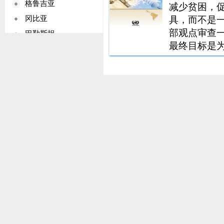
格鲁吉亚
减少贫困，
具，而不是
冈比亚
部观点审查
巴勒斯坦
最终目标是
德国
策和措施的
加纳
国家发展进
基里巴斯
鼓励创新，
希腊
格陵兰
格林纳达
瓜德罗普岛
关岛
危地马拉
几内亚
圭亚那
海地