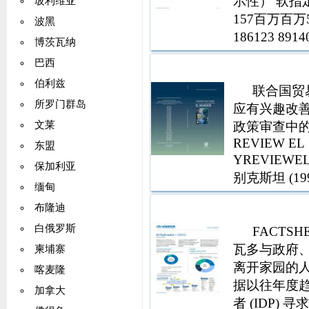
示性） 软指定
玻利维亚
157百万百万520
波黑
186123 8
博茨瓦纳
设和平
巴西
伯利兹
联合国贸
所罗门群岛
应有兴趣改
政策审查中的最
文莱
REVIEW EL
东盟
YREVIEWEL
保加利亚
别克斯坦 (199
缅甸
多尔 (2001)
布隆迪
白俄罗斯
FACTSH
瓦多与政府
柬埔寨
离开家园的人
喀麦隆
据以往年度趋势估
加拿大
者 (IDP)