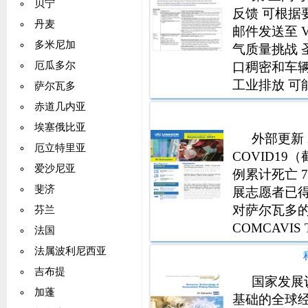
贝宁
efectos prolo
反馈 可根据
marcha respue
丹麦
邮件发送至 Vere
las personas d
多米尼加
气质量挑战
Requerimiento
Salvador en P
口稠密和车辆
厄瓜多尔
Proteger Re
工业排放 可
萨尔瓦多
20% 2.
GDP 250 
赤道几内亚
埃塞俄比亚
外部更新 2
厄立特里亚
COVID19（截
爱沙尼亚
例累计死亡 7
斐济
展志愿者已得
对萨尔瓦多的财务
芬兰
COMCAVIS T
法国
尔
法属波利尼西亚
吉布提
国家发展
加蓬
基础的全球