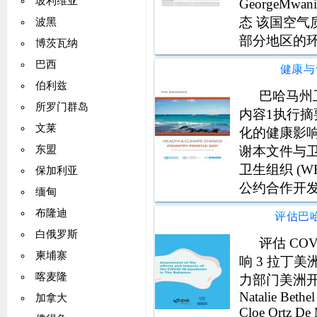
玻利维亚
GeorgeMw
态 该国空气
波黑
部分地区的环
博茨瓦纳
中的大部分
巴西
健康与
向但仍然有风
伯利兹
巴哈马州
所罗门群岛
内容1执行摘
文莱
化的健康影响
谢本文件与
东盟
卫生组织 (W
保加利亚
公约合作开发。
缅甸
Wellcome
布隆迪
评估巴哈
候变化的温
白俄罗斯
评估 CO
柬埔寨
响 3 拉丁美
喀麦隆
力部门美洲开发银行 
Natalie Bethe
加拿大
Cloe Ortz De 