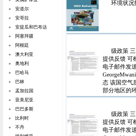
环境状况报
安道尔
安哥拉
安提瓜和巴布达
阿塞拜疆
阿根廷
级政策 三
澳大利亚
提供反馈 可
奥地利
电子邮件发送至 V
巴哈马
GeorgeMw
态 该国空气
巴林
部分地区的环
孟加拉国
中的大部分
亚美尼亚
向但仍然有风
巴巴多斯
级政策 三
比利时
提供反馈 可
不丹
电子邮件发送至 V