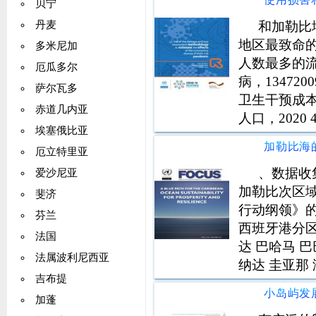
贝宁
值 3 4
和加勒比地
丹麦
地区最致命的流
多米尼加
人数最多的流行病
厄瓜多尔
病，1347200
萨尔瓦多
卫生干预成本基线
赤道几内亚
人口，2020 4
埃塞俄比亚
生部门
厄立特里亚
、数据收
爱沙尼亚
加勒比次区
斐济
行动纲领》的
芬兰
西班牙港分区
法国
达 巴哈马 
法属波利尼西亚
纳达 圭亚那 
吉布提
特和格林纳丁
巴 英属维尔
加蓬