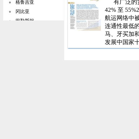
有广泛的
格鲁吉亚
42% 至 
冈比亚
航运网络中被
巴勒斯坦
连通性最低的
德国
马、牙买加
加纳
发展中国家
基里巴斯
界平均水平
船舶运力下
希腊
过的船舶停
格陵兰
格林纳达
瓜德罗普岛
关岛
危地马拉
几内亚
圭亚那
海地