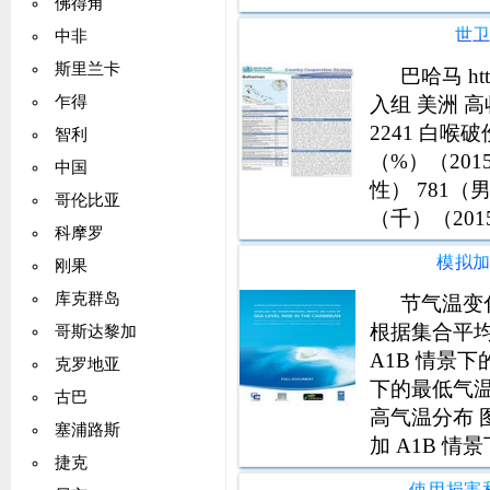
佛得角
世
中非
斯里兰卡
巴哈马 ht
入组 美洲 
乍得
2241 白喉
智利
（%）（201
中国
性） 781（
哥伦比亚
（千）（201
科摩罗
人口百分比（
模拟
刚果
库克群岛
节气温变化
根据集合平均
哥斯达黎加
A1B 情景下
克罗地亚
下的最低气温
古巴
高气温分布 图
塞浦路斯
加 A1B 情
捷克
气温分布10