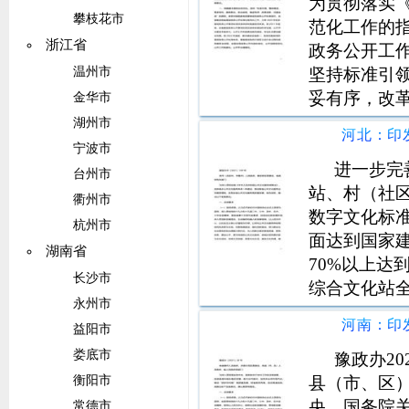
为贯彻落实
攀枝花市
范化工作的指
浙江省
政务公开工
坚持标准引
温州市
妥有序，改
金华市
的政务公开
湖州市
工作，力争2
宁波市
范体系。鼓
进一步完
台州市
站、村（社
衢州市
数字文化标准
杭州市
面达到国家
湖南省
70%以上达
长沙市
综合文化站
永州市
100%的乡
益阳市
条件的乡镇
娄底市
鼓励利用多
豫政办2
县（市、区
衡阳市
央、国务院
常德市