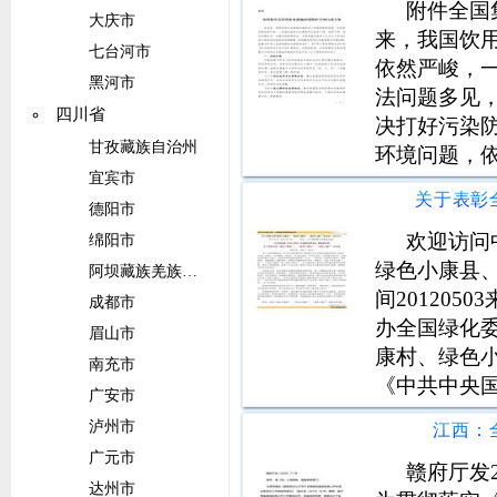
附件全国
大庆市
来，我国饮
七台河市
依然严峻，
黑河市
法问题多见
四川省
决打好污染
甘孜藏族自治州
环境问题，
宜宾市
共和国水法
水利部联合
德阳市
下简称专项
欢迎访问中
绵阳市
立
绿色小康县、
阿坝藏族羌族自治州
间20120
成都市
办全国绿化
眉山市
康村、绿色小
南充市
《中共中央
广安市
(中发200
泸州市
江西：
绿化委员会
广元市
动。
赣府厅发
达州市