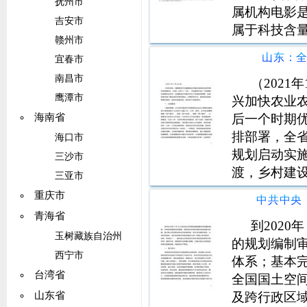
抚州市
属机构电影
吉安市
属于科技含
赣州市
业。大力繁
山东：
宜春市
人民群众精
南昌市
文化国际竞
（202
鹰潭市
兴加快农业农
后一个时期
海南省
排部署，全
海口市
规划启动实
三沙市
渡，乡村建
三亚市
左右的县（
重庆市
策、资金、
青海省
度，优先为
到202
玉树藏族自治州
的规划编制
西宁市
体系；基本
台湾省
全国国土空
及跨行政区
山东省