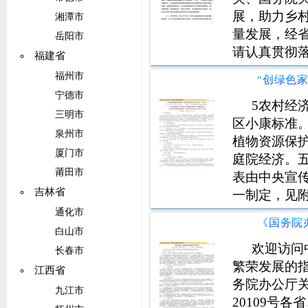
展，助力乡
湘潭市
量发展，经
岳阳市
请认真贯彻
福建省
立政府购买
福州市
推动县、乡
宁德市
和乡镇综合
5农村经
三明市
区小康标准
泉州市
植物资源保
厦门市
庭院经济。
莆田市
表由中央宣
吉林省
一制定，见
中央宣传部
通化市
定，见附表2
白山市
级政府林业
欢迎访问中
长春市
繁荣发展的指
江西省
务院办公厅
九江市
20109号