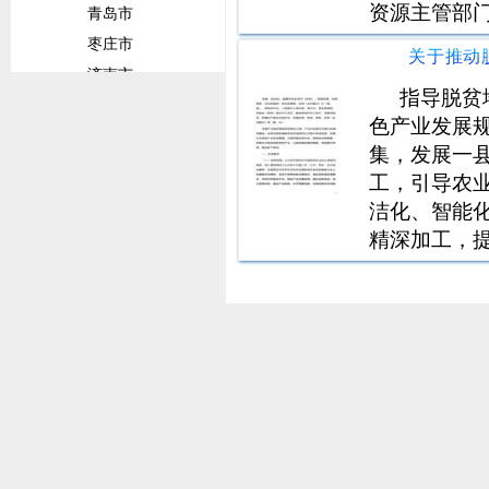
资源主管部
青岛市
某一领域专
枣庄市
基础设施，
济南市
保护、林业
指导脱贫
威海市
色产业发展
潍坊市
集，发展一
临沂市
工，引导农
菏泽市
洁化、智能
淄博市
精深加工，
甘肃省
营主体通过
兰州市
化和价值理
财政衔接推
陇南市
特
平凉市
定西市
广东省
佛山市
广州市