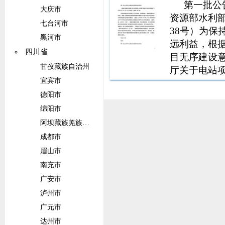
第一批公
大庆市
资源部水利部
七台河市
38号）为
黑河市
远利益，根
四川省
目无序建设意
甘孜藏族自治州
厅关于电站
宜宾市
20058号
总局等部门
德阳市
一批不具备
绵阳市
阿坝藏族羌族自治州
成都市
眉山市
南充市
广安市
泸州市
广元市
达州市